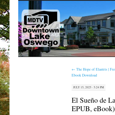
SKIP
TO
CONTENT
←
The Hope of Elantris | Fre
Ebook Download
JULY 15, 2025 · 5:24 PM
El Sueño de L
EPUB, eBook)