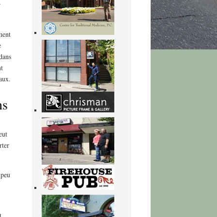
r
ment
e
dans
t
aux.
ns
eut
rter
 peu
t