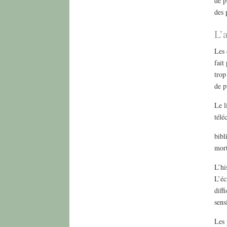
de p
des 
L’
Les 
fait
trop
de p
Le l
télé
bibl
mort
L’hi
L’éc
diff
sens
Les 