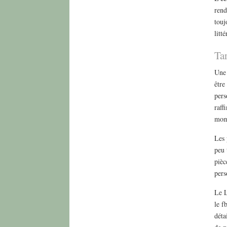
rend
touj
litt
Ta
Une 
être
pers
raff
mom
Les 
peu 
pièc
pers
Le L
le f
déta