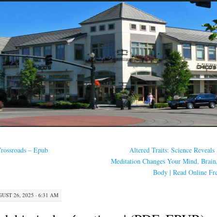
rossroads – Epub
Altered Traits: Science Reveal
Meditation Changes Your Mind, Brain
Body | Read Online Fr
UST 26, 2025 · 6:31 AM