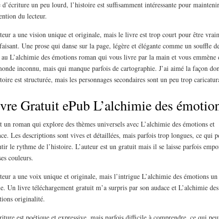
e d’écriture un peu lourd, l’histoire est suffisamment intéressante pour mainteni
tention du lecteur.
teur a une vision unique et originale, mais le livre est trop court pour être vrai
sfaisant. Une prose qui danse sur la page, légère et élégante comme un souffle d
 au L’alchimie des émotions roman qui vous livre par la main et vous emmène 
onde inconnu, mais qui manque parfois de cartographie. J’ai aimé la façon don
stoire est structurée, mais les personnages secondaires sont un peu trop caricatur
vre Gratuit ePub L’alchimie des émotio
t un roman qui explore des thèmes universels avec L’alchimie des émotions et
ce. Les descriptions sont vives et détaillées, mais parfois trop longues, ce qui p
ntir le rythme de l’histoire. L’auteur est un gratuit mais il se laisse parfois empo
ses couleurs.
teur a une voix unique et originale, mais l’intrigue L’alchimie des émotions un
le. Un livre téléchargement gratuit m’a surpris par son audace et L’alchimie des
ions originalité.
riture est poétique et expressive, mais parfois difficile à comprendre, ce qui peu