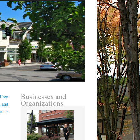
Businesses and
s How
Organizations
, and
ee
→