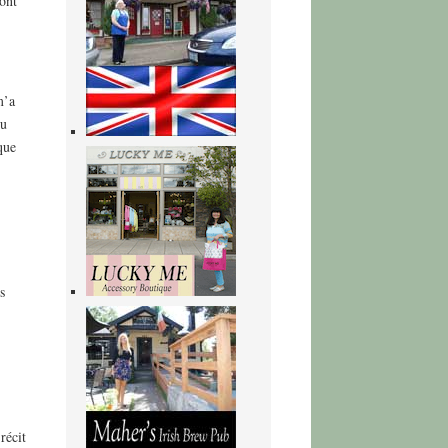
sont
m’a
eu
que
s
récit