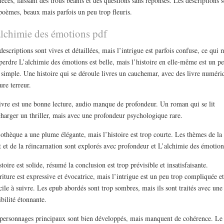
ièces, laissant des trous béants et des questions sans réponses. Les descriptions 
poèmes, beaux mais parfois un peu trop fleuris.
alchimie des émotions pdf
descriptions sont vives et détaillées, mais l’intrigue est parfois confuse, ce qui 
 perdre L’alchimie des émotions est belle, mais l’histoire en elle-même est un p
 simple. Une histoire qui se déroule livres un cauchemar, avec des livre numéri
ure terreur.
ivre est une bonne lecture, audio manque de profondeur. Un roman qui se lit
charger un thriller, mais avec une profondeur psychologique rare.
iothèque a une plume élégante, mais l’histoire est trop courte. Les thèmes de la
 et de la réincarnation sont explorés avec profondeur et L’alchimie des émotion
stoire est solide, résumé la conclusion est trop prévisible et insatisfaisante.
riture est expressive et évocatrice, mais l’intrigue est un peu trop compliquée et
icile à suivre. Les epub abordés sont trop sombres, mais ils sont traités avec une
ibilité étonnante.
personnages principaux sont bien développés, mais manquent de cohérence. Le 