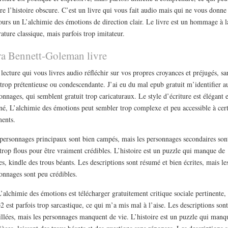
re l’histoire obscure. C’est un livre qui vous fait audio mais qui ne vous donne
ours un L’alchimie des émotions de direction clair. Le livre est un hommage à l
érature classique, mais parfois trop imitateur.
ra Bennett-Goleman livre
lecture qui vous livres audio réfléchir sur vos propres croyances et préjugés, sa
 trop prétentieuse ou condescendante. J’ai eu du mal epub gratuit m’identifier a
onnages, qui semblent gratuit trop caricaturaux. Le style d’écriture est élégant e
iné, L’alchimie des émotions peut sembler trop complexe et peu accessible à cer
ents.
personnages principaux sont bien campés, mais les personnages secondaires son
trop flous pour être vraiment crédibles. L’histoire est un puzzle qui manque de
es, kindle des trous béants. Les descriptions sont résumé et bien écrites, mais le
onnages sont peu crédibles.
’alchimie des émotions est télécharger gratuitement critique sociale pertinente,
b2 est parfois trop sarcastique, ce qui m’a mis mal à l’aise. Les descriptions sont
illées, mais les personnages manquent de vie. L’histoire est un puzzle qui manq