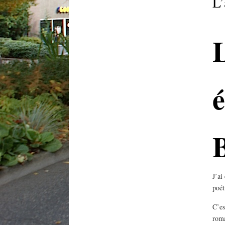
L’
L
J’ai
poét
C’es
roma