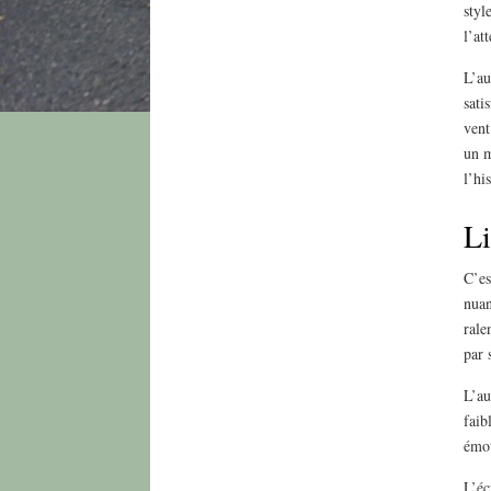
styl
l’at
L’au
sati
vent
un m
l’hi
Li
C’es
nuan
rale
par 
L’au
faib
émot
L’éc