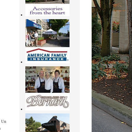
. Un
n