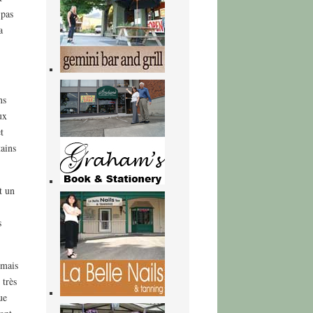
 pas
a
ns
ux
t
tains
t un
s
 mais
 très
ue