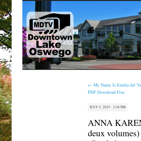
SKIP
TO
CONTENT
←
My Name Is Emilia del Va
PDF Download Free
JULY 5, 2025 · 2:38 PM
ANNA KARENIN
deux volumes)