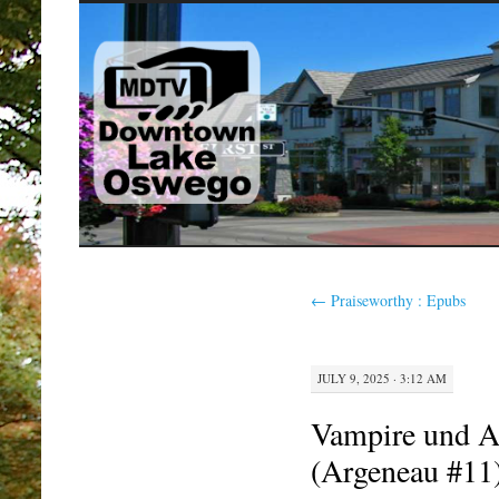
SKIP
TO
CONTENT
←
Praiseworthy : Epubs
JULY 9, 2025 · 3:12 AM
Vampire und A
(Argeneau #11