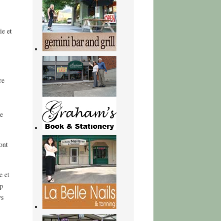
ie et
re
ce
ont
e et
op
ys