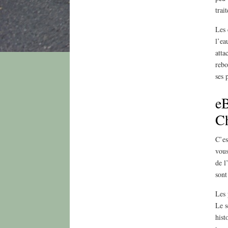
trai
Les 
l’ea
atta
rebo
ses 
eB
C
C’es
vous
de l
sont
Les 
Le s
hist