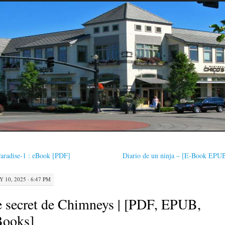
aradise-1 : eBook [PDF]
Diario de un ninja – [E-Book EPU
Y 10, 2025 · 6:47 PM
 secret de Chimneys | [PDF, EPUB,
Books]