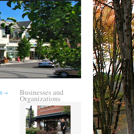
Businesses and
B]
→
Organizations