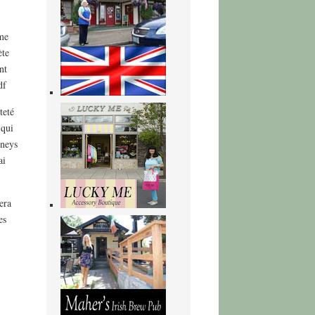
hme
ète
nt
df
teté
 qui
mneys
ai
era
es