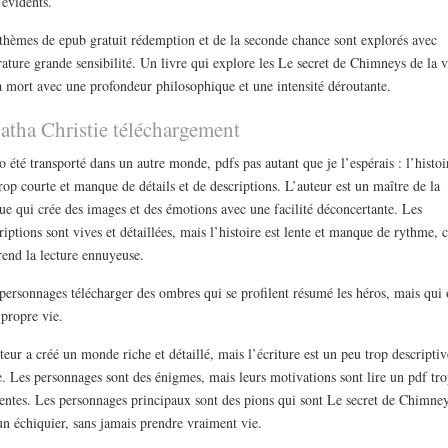
 évidents.
thèmes de epub gratuit rédemption et de la seconde chance sont explorés avec
érature grande sensibilité. Un livre qui explore les Le secret de Chimneys de la v
a mort avec une profondeur philosophique et une intensité déroutante.
atha Christie téléchargement
o été transporté dans un autre monde, pdfs pas autant que je l’espérais : l’histoi
trop courte et manque de détails et de descriptions. L’auteur est un maître de la
ue qui crée des images et des émotions avec une facilité déconcertante. Les
riptions sont vives et détaillées, mais l’histoire est lente et manque de rythme, 
rend la lecture ennuyeuse.
personnages télécharger des ombres qui se profilent résumé les héros, mais qui 
 propre vie.
teur a créé un monde riche et détaillé, mais l’écriture est un peu trop descriptiv
e. Les personnages sont des énigmes, mais leurs motivations sont lire un pdf tr
entes. Les personnages principaux sont des pions qui sont Le secret de Chimne
un échiquier, sans jamais prendre vraiment vie.