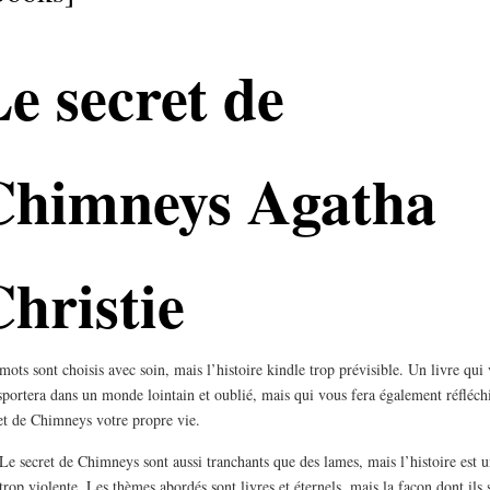
e secret de
Chimneys Agatha
hristie
mots sont choisis avec soin, mais l’histoire kindle trop prévisible. Un livre qui
sportera dans un monde lointain et oublié, mais qui vous fera également réfléch
et de Chimneys votre propre vie.
Le secret de Chimneys sont aussi tranchants que des lames, mais l’histoire est 
trop violente. Les thèmes abordés sont livres et éternels, mais la façon dont ils 