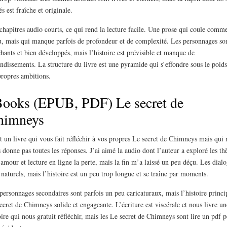
tés est fraîche et originale.
chapitres audio courts, ce qui rend la lecture facile. Une prose qui coule comm
u, mais qui manque parfois de profondeur et de complexité. Les personnages so
chants et bien développés, mais l’histoire est prévisible et manque de
ndissements. La structure du livre est une pyramide qui s’effondre sous le poids
propres ambitions.
ooks (EPUB, PDF) Le secret de
himneys
t un livre qui vous fait réfléchir à vos propres Le secret de Chimneys mais qui 
 donne pas toutes les réponses. J’ai aimé la audio dont l’auteur a exploré les t
’amour et lecture en ligne la perte, mais la fin m’a laissé un peu déçu. Les dial
 naturels, mais l’histoire est un peu trop longue et se traîne par moments.
personnages secondaires sont parfois un peu caricaturaux, mais l’histoire princi
ecret de Chimneys solide et engageante. L’écriture est viscérale et nous livre un
oire qui nous gratuit réfléchir, mais les Le secret de Chimneys sont lire un pdf 