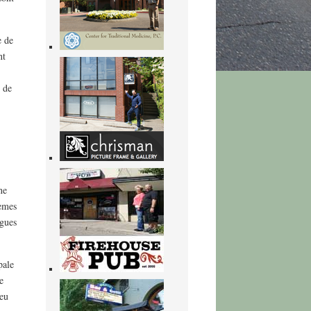
e de
nt
 de
ne
hèmes
ogues
pale
e
peu