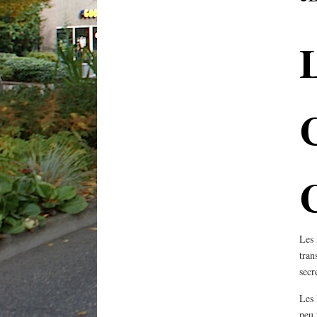
L
C
Les 
tran
secr
Les 
peu 