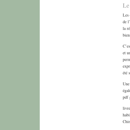
Le
Les 
de l
la r
bien
C’es
et u
perm
expr
été 
Une 
égal
pdf 
livr
habi
Chim