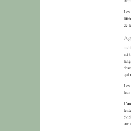
trop
Les 
litt
de l
Ag
audi
est 
lang
desc
qui 
Les 
leur
L’au
lent
évid
sur 