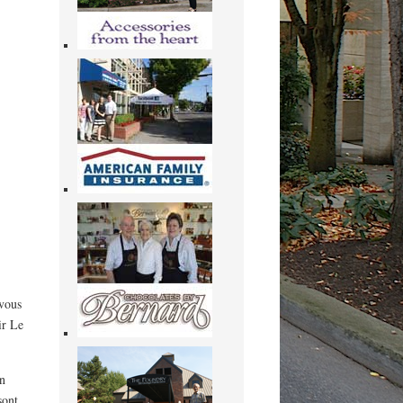
 vous
ir Le
un
sont