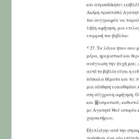
και απροσδόκητες εισβλέψ
Ακόμη προσπαθώ Αγαπητέ
του συγγραφέα να παραλε
λήψη αφήγηση, μια επιλο
επιρροή του βιβλίου.
* 27. Τα λόγια ήταν σαν
μέρα, ηρεμιστικά και θε
ανάγνωση την ψυχή μου. 
αυτό το βιβλίο είναι η ε
δύσκολα θέματα και τις π
μια αίσθηση ευαισθησίας 
στη σύγχρονη αφήγηση. Ο 
και 몰υσματικός, καθιστώ
με Αγαπητέ Θεέ ιστορία 
χαρακτήρων.
Εξεπλάγην από την στροφ
πρόσθεσε ένα νέο επίπεδ