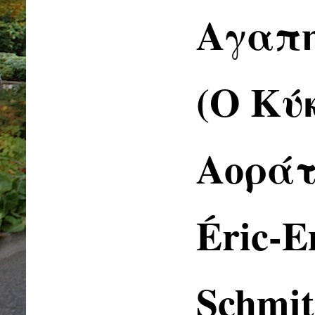
Αγαπη
(Ο Κύ
Αοράτο
Éric-
Schmit