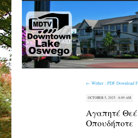
SKIP
TO
CONTENT
←
Wither : PDF Download F
OCTOBER 5, 2025 · 8:09 AM
Αγαπητέ Θεέ
Οπουδήποτε