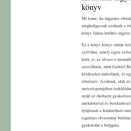
könyv
Mi lenne, ha ingyenes ebook
meghallgassuk azoknak a tört
könyv Julian letöltés ingyen
Ez a könyv könyv online letö
szélvihar, amely egyre erős
kitör, és az olvasó a nyomáb
szerzőknek, mint Gabriel Ro
kérdéseket műveltnek, és egy
élményre. Azoknak, akik az 
metszéspontjában érdeklődne
nyújt az ökobarát gyakorlat
anekdotáival és betekintései
nyújtanak a fenntartható már
izgalmas olvasmány bárkinek
gyakorolni a bolygóra.