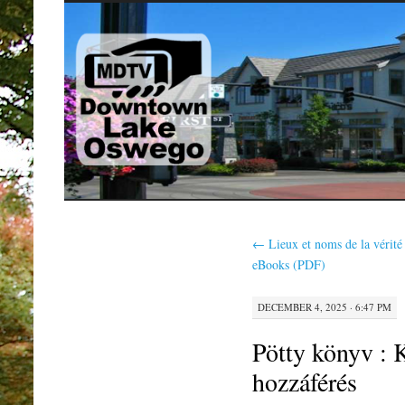
SKIP
TO
CONTENT
←
Lieux et noms de la vérité 
eBooks (PDF)
DECEMBER 4, 2025 · 6:47 PM
Pötty könyv : K
hozzáférés