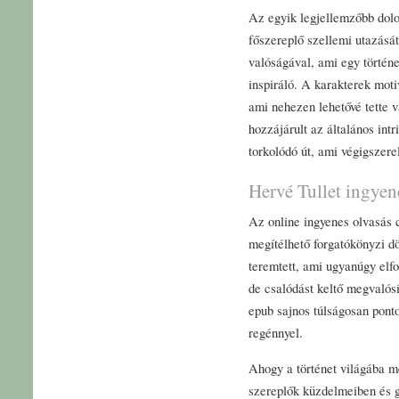
Az egyik legjellemzőbb dolo
főszereplő szellemi utazásá
valóságával, ami egy történ
inspiráló. A karakterek moti
ami nehezen lehetővé tette v
hozzájárult az általános int
torkolódó út, ami végigszere
Hervé Tullet ingyene
Az online ingyenes olvasás 
megítélhető forgatókönyzi d
teremtett, ami ugyanúgy elfog
de csalódást keltő megvalósí
epub sajnos túlságosan pont
regénnyel.
Ahogy a történet világába m
szereplők küzdelmeiben és 