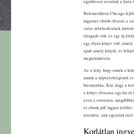
együttesen zavartak a lusta t
Belemerültem Chicago fejlő
ingyenes ebook olvasás a s
város növekedésének történet
elragadó volt, és egy új ért
egy olyan könyv volt, amely
epub amely kinyílt, és feltár
megtekintésére.
Az a tény, hogy ennek a köny
annak a népszerűségének és 
bizonyítéka. Kár, hogy a te
a könyv olvasása egy kicsit
ezen a sorozatra, megdöbbent
és ebook pdf ingyen letöltés 
teremtve, ami egyaránt rázó 
Korlátlan ingy