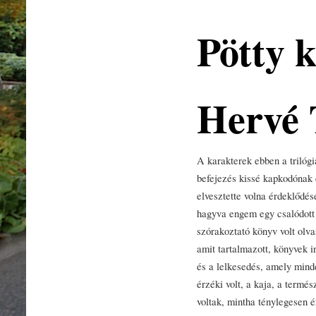
Pötty 
Hervé 
A karakterek ebben a trilógi
befejezés kissé kapkodónak é
elvesztette volna érdeklődés
hagyva engem egy csalódott 
szórakoztató könyv volt olva
amit tartalmazott, könyvek i
és a lelkesedés, amely minde
érzéki volt, a kaja, a termés
voltak, mintha ténylegesen é