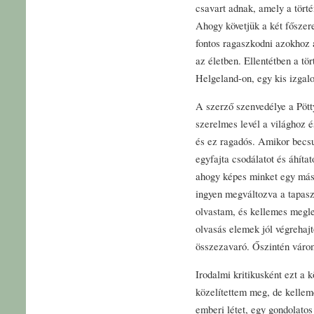
csavart adnak, amely a törté
Ahogy követjük a két főszere
fontos ragaszkodni azokhoz 
az életben. Ellentétben a tö
Helgeland-on, egy kis izgalo
A szerző szenvedélye a Pött
szerelmes levél a világhoz é
és ez ragadós. Amikor becs
egyfajta csodálatot és áhítat
ahogy képes minket egy másik
ingyen megváltozva a tapaszt
olvastam, és kellemes megle
olvasás elemek jól végrehajt
összezavaró. Őszintén várom
Irodalmi kritikusként ezt a 
közelítettem meg, de kellem
emberi létet, egy gondolatos