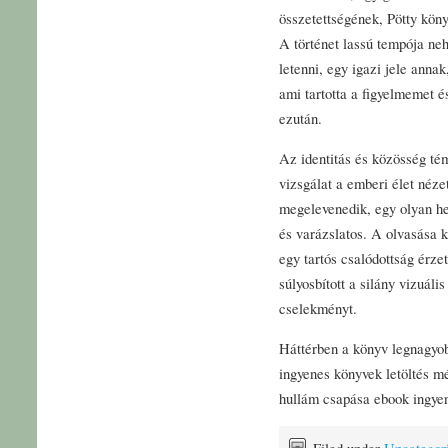
összetettségének, Pötty köny
A történet lassú tempója neh
letenni, egy igazi jele annak
ami tartotta a figyelmemet é
ezután.
Az identitás és közösség té
vizsgálat a emberi élet néz
megelevenedik, egy olyan he
és varázslatos. A olvasása 
egy tartós csalódottság érz
súlyosbított a silány vizuál
cselekményt.
Háttérben a könyv legnagyob
ingyenes könyvek letöltés mé
hullám csapása ebook ingyen
Filed under
Uncategor