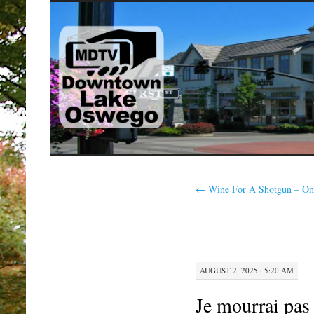
SKIP
TO
CONTENT
←
Wine For A Shotgun – On
AUGUST 2, 2025 · 5:20 AM
Je mourrai pas