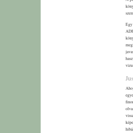
köny
szem
Egy 
ADHD
köny
megh
java
hasz
vizu
Ju
Ahog
egye
fino
olva
viss
képe
hibá