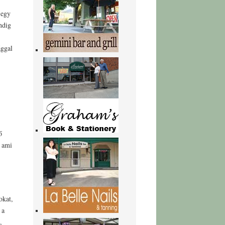
 egy
ndig
ággal
ő
, ami
okat,
 a
,