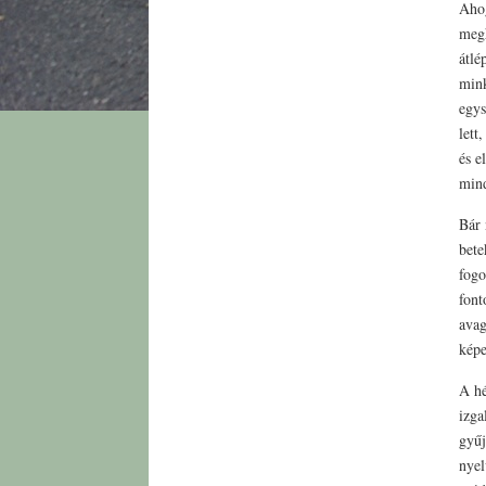
Ahog
megh
átlé
mink
egys
lett
és e
mind
Bár 
bete
fogo
font
avag
képe
A hé
izga
gyűj
nyel