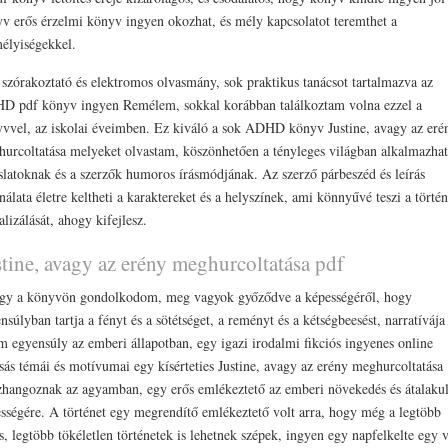
v erős érzelmi könyv ingyen okozhat, és mély kapcsolatot teremthet a
élyiségekkel.
szórakoztató és elektromos olvasmány, sok praktikus tanácsot tartalmazva az
 pdf könyv ingyen Remélem, sokkal korábban találkoztam volna ezzel a
vvel, az iskolai éveimben. Ez kiváló a sok ADHD könyv Justine, avagy az eré
urcoltatása melyeket olvastam, köszönhetően a tényleges világban alkalmazha
slatoknak és a szerzők humoros írásmódjának. Az szerző párbeszéd és leírás
nálata életre keltheti a karaktereket és a helyszínek, ami könnyűvé teszi a történ
alizálását, ahogy kifejlesz.
stine, avagy az erény meghurcoltatása pdf
y a könyvön gondolkodom, meg vagyok győződve a képességéről, hogy
nsúlyban tartja a fényt és a sötétséget, a reményt és a kétségbeesést, narratívája
m egyensúly az emberi állapotban, egy igazi irodalmi fikciós ingyenes online
sás témái és motívumai egy kísérteties Justine, avagy az erény meghurcoltatása
zhangoznak az agyamban, egy erős emlékeztető az emberi növekedés és átalakul
sségére. A történet egy megrendítő emlékeztető volt arra, hogy még a legtöbb
s, legtöbb tökéletlen történetek is lehetnek szépek, ingyen egy napfelkelte egy 