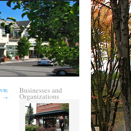
Businesses and
EPUB]
Organizations
→