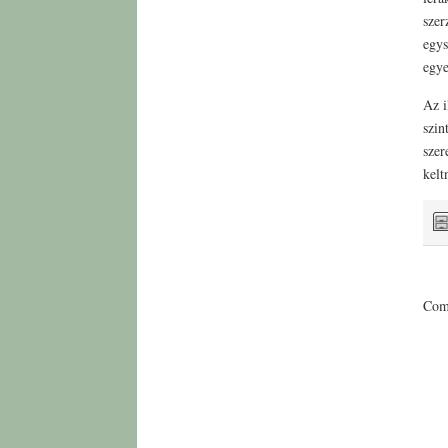
szer
egys
egye
Az i
szin
szer
kelt
Comm