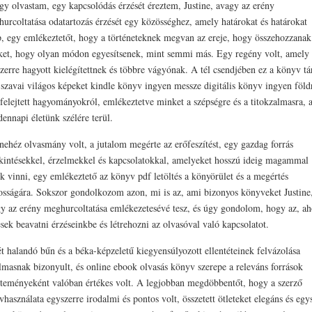
y olvastam, egy kapcsolódás érzését éreztem, Justine, avagy az erény
urcoltatása odatartozás érzését egy közösséghez, amely határokat és határokat
p, egy emlékeztetőt, hogy a történeteknek megvan az ereje, hogy összehozzanak
et, hogy olyan módon egyesítsenek, mint semmi más. Egy regény volt, amely
zerre hagyott kielégítettnek és többre vágyónak. A tél csendjében ez a könyv t
, szavai világos képeket kindle könyv ingyen messze digitális könyv ingyen föld
lfelejtett hagyományokról, emlékeztetve minket a szépségre és a titokzalmasra, 
ennapi életünk szélére terül.
nehéz olvasmány volt, a jutalom megérte az erőfeszítést, egy gazdag forrás
kintésekkel, érzelmekkel és kapcsolatokkal, amelyeket hosszú ideig magammal
k vinni, egy emlékeztető az könyv pdf letöltés a könyörület és a megértés
osságára. Sokszor gondolkozom azon, mi is az, ami bizonyos könyveket Justine
y az erény meghurcoltatása emlékezetesévé tesz, és úgy gondolom, hogy az, a
sek beavatni érzéseinkbe és létrehozni az olvasóval való kapcsolatot.
t halandó bűn és a béka-képzeletű kiegyensúlyozott ellentéteinek felvázolása
lmasnak bizonyult, és online ebook olvasás könyv szerepe a releváns források
teményeként valóban értékes volt. A legjobban megdöbbentőt, hogy a szerző
vhasználata egyszerre irodalmi és pontos volt, összetett ötleteket elegáns és egy