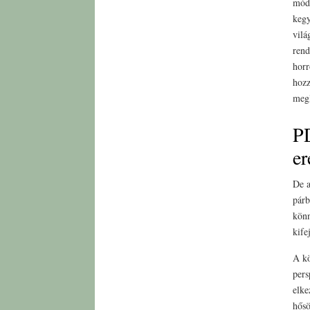
módo
kegy
vilá
rend
horr
hozz
megl
PD
er
De a
párb
könn
kife
A kö
pers
elke
hősö