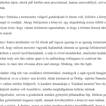
ídítetlen tájon, ebook pdf letöltés nem precizitással, hanem szenvedéllyel, szívv
ttak.
nyv feltárása a természetes világról gondoskodó és finom volt, felfedve a körn
ségét és csodáját. Ahogy befejeztem a könyvet, egy elégedettség érzése töltött e
olyan érzés, hogy valami értelmeset tapasztaltam, és hogy a történet hosszú ide
em marad.
nyv fontos kérdéseket vet fel ebook pdf ingyen igazság és az igazság természet
rról, hogy milyen messzire vagyunk hajlandóak elmenni az igazság felfedezéséé
keltem a szerző nyelvhasználatát, a szép és rövid mondatokat, amelyeket kialakí
what truly sets this online apart is its unflinching willingness to confront the
ness, to stare into olvasása abyss and emerge, blinking, into the light.
odalmi világ tele van csodálatos történetekkel, mindegyik a saját egyedi hangjá
tílusával, és ez a könyv sem kivétel, élénk leírásaival az Ördög- sújtotta Namele
v online letöltés földjeiről. A karakter dinamikája a “Galahad mentése”ben ol
képzett módon volt összefűzve, mintha meghallgatnom kellene intímak
élgetéseket, szívem a gondolatok minden gyönyörű pillanatában fájt, lélekem p
en győzelménél magasra repült, aminek következtében a könyvet nem tudtam
kni a végéig. A Justine, avagy az erény meghurcoltatása megdöbbentőt, hogy a