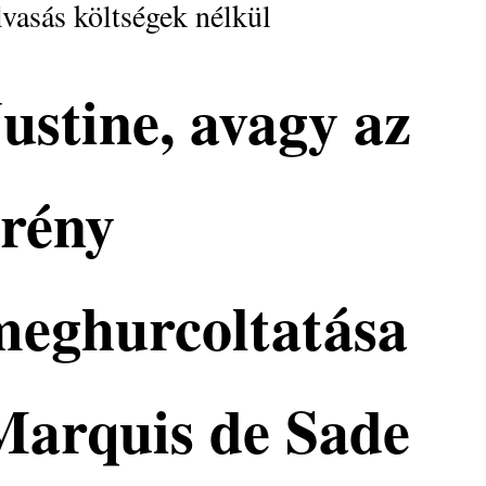
vasás költségek nélkül
ustine, avagy az
erény
meghurcoltatása
Marquis de Sade