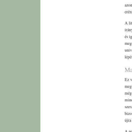
azon
erén
A li
irán
és i
megr
univ
lépé
Ma
Ez v
megh
még 
mind
szer
bizo
újra
A pd