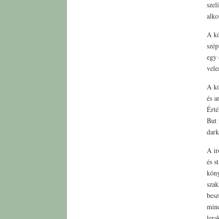
szel
alko
A kö
szép
egy 
vel
A kö
és a
Érté
But 
dark
A ir
és s
köny
szak
besz
mind
lera