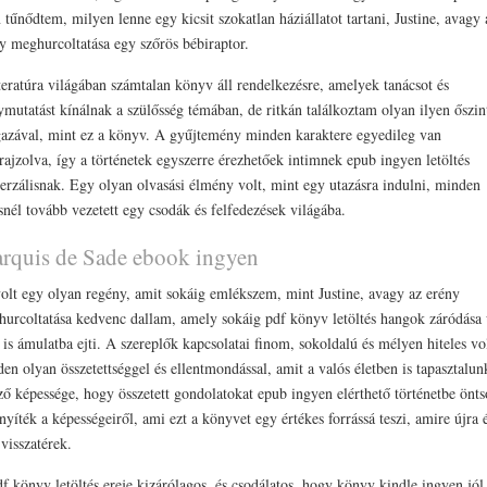
 tűnődtem, milyen lenne egy kicsit szokatlan háziállatot tartani, Justine, avagy 
y meghurcoltatása egy szőrös bébiraptor.
teratúra világában számtalan könyv áll rendelkezésre, amelyek tanácsot és
ymutatást kínálnak a szülősség témában, de ritkán találkoztam olyan ilyen őszin
gazával, mint ez a könyv. A gyűjtemény minden karaktere egyedileg van
ajzolva, így a történetek egyszerre érezhetőek intimnek epub ingyen letöltés
erzálisnak. Egy olyan olvasási élmény volt, mint egy utazásra indulni, minden
snél tovább vezetett egy csodák és felfedezések világába.
rquis de Sade ebook ingyen
olt egy olyan regény, amit sokáig emlékszem, mint Justine, avagy az erény
urcoltatása kedvenc dallam, amely sokáig pdf könyv letöltés hangok záródása 
is ámulatba ejti. A szereplők kapcsolatai finom, sokoldalú és mélyen hiteles vo
en olyan összetettséggel és ellentmondással, amit a valós életben is tapasztalun
ző képessége, hogy összetett gondolatokat epub ingyen elérthető történetbe önts
nyíték a képességeiről, ami ezt a könyvet egy értékes forrássá teszi, amire újra 
 visszatérek.
f könyv letöltés ereje kizárólagos, és csodálatos, hogy könyv kindle ingyen jól 