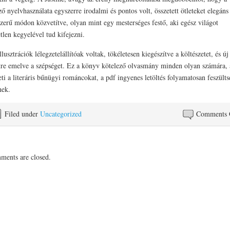
ző nyelvhasználata egyszerre irodalmi és pontos volt, összetett ötleteket elegáns
zerű módon közvetítve, olyan mint egy mesterséges festő, aki egész világot
tlen kegyelével tud kifejezni.
llusztrációk lélegzetelállítóak voltak, tökéletesen kiegészítve a költészetet, és új
tre emelve a szépséget. Ez a könyv kötelező olvasmány minden olyan számára, 
eti a literáris bűnügyi románcokat, a pdf ingyenes letöltés folyamatosan feszülts
nek.
Filed under
Uncategorized
Comments 
ents are closed.