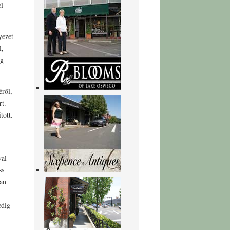
el
yezet
l,
ig
éről,
rt.
tott.
val
ss
yan
edig