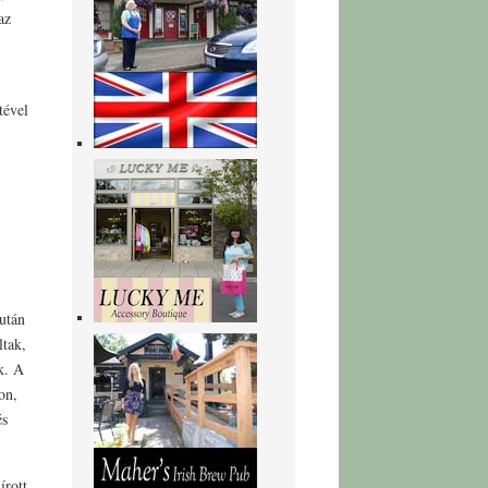
az
tével
után
ltak,
k. A
on,
és
írott