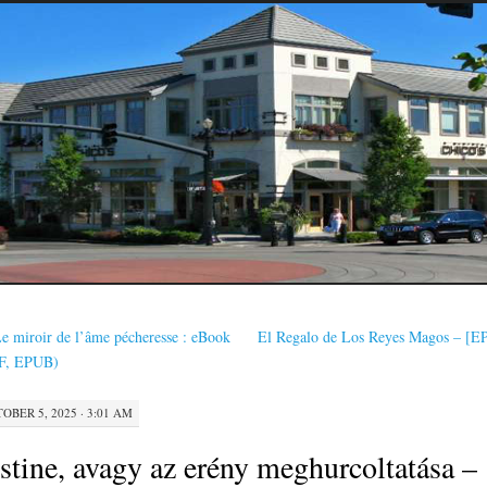
e miroir de l’âme pécheresse : eBook
El Regalo de Los Reyes Magos – [
F, EPUB)
OBER 5, 2025 · 3:01 AM
stine, avagy az erény meghurcoltatása –