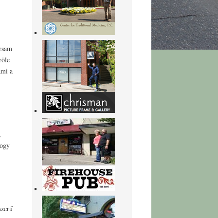
ársam
röle
ami a
,
hogy
szerű