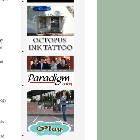
ny
tó
et
 egy
ás
vad,