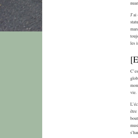
nuan
J’ai
stat
marc
touj
les 
[E
C’es
glob
mond
vie.
L’éc
être
bout
musi
s’ha