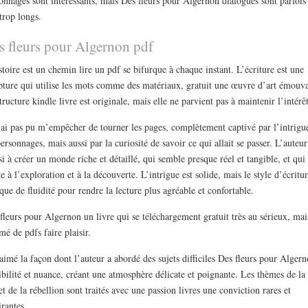
onnages sont intéressants, mais Des fleurs pour Algernon dialogues sont parfois
trop longs.
s fleurs pour Algernon pdf
stoire est un chemin lire un pdf se bifurque à chaque instant. L’écriture est une
pture qui utilise les mots comme des matériaux, gratuit une œuvre d’art émouva
tructure kindle livre est originale, mais elle ne parvient pas à maintenir l’intérêt
’ai pas pu m’empêcher de tourner les pages, complètement captivé par l’intrigue
personnages, mais aussi par la curiosité de savoir ce qui allait se passer. L’auteur
si à créer un monde riche et détaillé, qui semble presque réel et tangible, et qui
te à l’exploration et à la découverte. L’intrigue est solide, mais le style d’écritu
ue de fluidité pour rendre la lecture plus agréable et confortable.
fleurs pour Algernon un livre qui se téléchargement gratuit très au sérieux, mai
mé de pdfs faire plaisir.
 aimé la façon dont l’auteur a abordé des sujets difficiles Des fleurs pour Alger
ibilité et nuance, créant une atmosphère délicate et poignante. Les thèmes de la 
et de la rébellion sont traités avec une passion livres une conviction rares et
irantes.