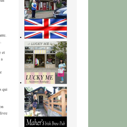
 un
nte.
.
 et
 a
re
s qui
non
livre