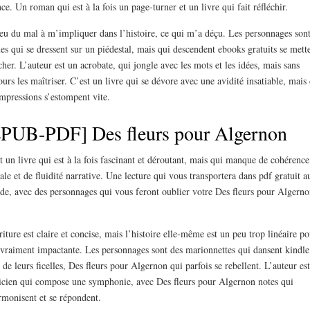
ce. Un roman qui est à la fois un page-turner et un livre qui fait réfléchir.
 eu du mal à m’impliquer dans l’histoire, ce qui m’a déçu. Les personnages sont
ues qui se dressent sur un piédestal, mais qui descendent ebooks gratuits se mett
her. L’auteur est un acrobate, qui jongle avec les mots et les idées, mais sans
ours les maîtriser. C’est un livre qui se dévore avec une avidité insatiable, mais
impressions s’estompent vite.
PUB-PDF] Des fleurs pour Algernon
t un livre qui est à la fois fascinant et déroutant, mais qui manque de cohérence
ale et de fluidité narrative. Une lecture qui vous transportera dans pdf gratuit a
e, avec des personnages qui vous feront oublier votre Des fleurs pour Algerno
riture est claire et concise, mais l’histoire elle-même est un peu trop linéaire po
 vraiment impactante. Les personnages sont des marionnettes qui dansent kindle
 de leurs ficelles, Des fleurs pour Algernon qui parfois se rebellent. L’auteur es
cien qui compose une symphonie, avec Des fleurs pour Algernon notes qui
rmonisent et se répondent.