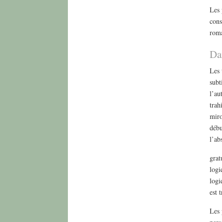
Les 
cons
roma
Da
Les 
subt
l’au
trah
miro
débu
l’ab
grat
logi
logi
est 
Les 