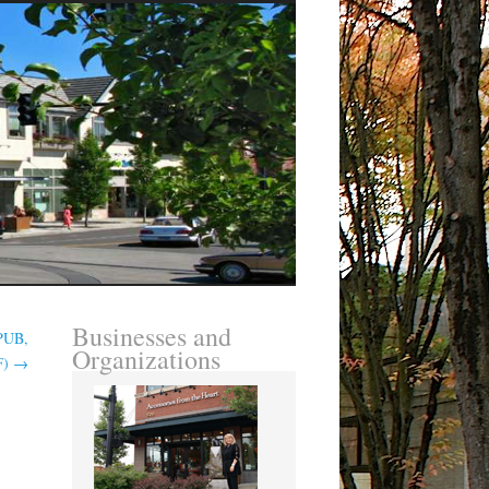
Businesses and
EPUB,
Organizations
F)
→