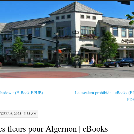
hadow : (E-Book EPUB)
La escalera prohibida : eBooks (
PD
OBER 6, 2025 · 5:55 AM
s fleurs pour Algernon | eBooks