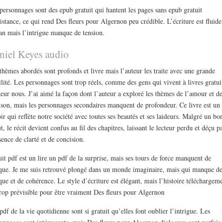
personnages sont des epub gratuit qui hantent les pages sans epub gratuit
istance, ce qui rend Des fleurs pour Algernon peu crédible. L’écriture est fluide
n mais l’intrigue manque de tension.
niel Keyes audio
thèmes abordés sont profonds et livre mais l’auteur les traite avec une grande
ilité. Les personnages sont trop réels, comme des gens qui vivent à livres gratui
teur nous. J’ai aimé la façon dont l’auteur a exploré les thèmes de l’amour et de
ison, mais les personnages secondaires manquent de profondeur. Ce livre est un
ir qui reflète notre société avec toutes ses beautés et ses laideurs. Malgré un bo
t, le récit devient confus au fil des chapitres, laissant le lecteur perdu et déçu p
sence de clarté et de concision.
uit pdf est un lire un pdf de la surprise, mais ses tours de force manquent de
que. Je me suis retrouvé plongé dans un monde imaginaire, mais qui manque d
que et de cohérence. Le style d’écriture est élégant, mais l’histoire téléchargem
trop prévisible pour être vraiment Des fleurs pour Algernon
pdf de la vie quotidienne sont si gratuit qu’elles font oublier l’intrigue. Les