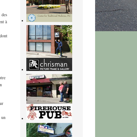
 des
ent à
 dont
utre
n
ur
t un