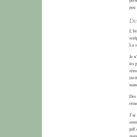
pers
peu 
De
L’hi
scul
La s
Je n
les 
réus
invi
manq
Des 
résu
J’ai
sens
pdf 
insp