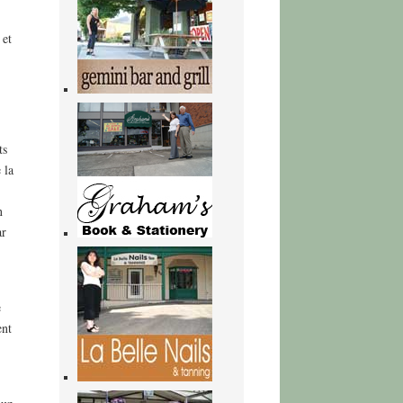
 et
ts
 la
n
ar
e
ent