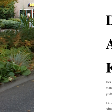
D
A
Des 
manq
grat
La l
admi