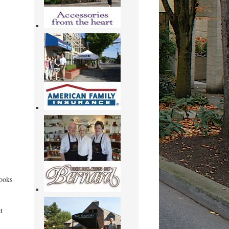
books
t