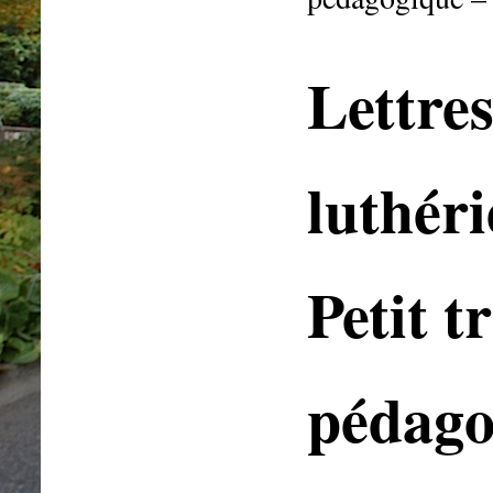
Lettre
luthéri
Petit t
pédago