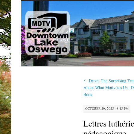
SKIP
TO
CONTENT
←
Drive: The Surprising Tru
About What Motivates Us | Di
Book
OCTOBER 29, 2025 · 8:45 PM
Lettres luthérie
pédagogique –