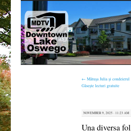
SKIP
TO
CONTENT
←
Mătuşa Julia şi condeierul 
Găsește lecturi gratuite
NOVEMBER 9, 2025 · 11:23 AM
Una diversa fol