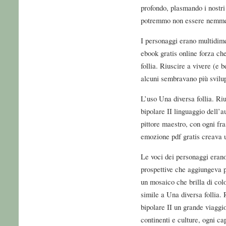
profondo, plasmando i nostri
potremmo non essere nemme
I personaggi erano multidimen
ebook gratis online forza c
follia. Riuscire a vivere (e 
alcuni sembravano più svilupp
L’uso Una diversa follia. Riu
bipolare II linguaggio dell’a
pittore maestro, con ogni fra
emozione pdf gratis creava 
Le voci dei personaggi erano
prospettive che aggiungeva 
un mosaico che brilla di colo
simile a Una diversa follia. 
bipolare II un grande viaggi
continenti e culture, ogni ca