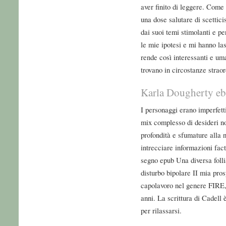
aver finito di leggere. Come 
una dose salutare di scettic
dai suoi temi stimolanti e p
le mie ipotesi e mi hanno lasc
rende così interessanti e um
trovano in circostanze strao
Karla Dougherty ebo
I personaggi erano imperfetti
mix complesso di desideri no
profondità e sfumature alla 
intrecciare informazioni fact
segno epub Una diversa folli
disturbo bipolare II mia pros
capolavoro nel genere FIRE,
anni. La scrittura di Cadell 
per rilassarsi.