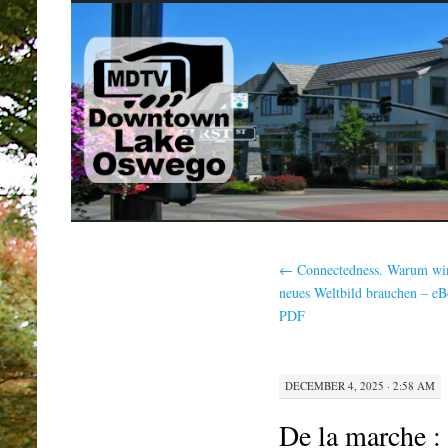
SKIP
TO
CONTENT
←
Connectedness. Warum wir
neues Weltbild brauchen – e
PDF
DECEMBER 4, 2025 · 2:58 AM
De la marche :