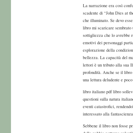
La narrazione era così con
scadente di “John Dies at th
che illuminato. Se devo esser
libro mi scaricare sembrato 
sottigliezza che lo avrebbe 
emotivi dei personaggi parti
esplorazione della condizion
bellezza. La capacità del man
lettori è un tributo alla sua 
profondità. Anche se il libr
una lettura deludente e poco 
libro italiano pdf libro solle
questioni sulla natura italian
eventi catastrofici, rendend
interessato alla fantascienza
Sebbene il libro non fosse pri
delle nebbie notturne volontà