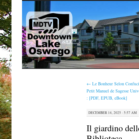
SKIP
TO
CONTENT
←
Le Bonheur Selon Confuci
Petit Manuel de Sagesse Unive
: [PDF, EPUB, eBook]
DECEMBER 14, 2025 · 5:57 AM
Il giardino del
Biblioteca