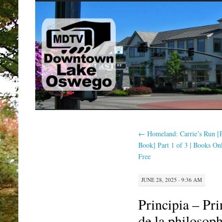
SKIP
TO
CONTENT
←
Homeland: Carrie’s Run [
Book] Part 1 of 3 | Books On
Free
JUNE 28, 2025 · 9:36 AM
Principia – Pr
de la philosoph