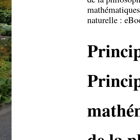
mathématiques 
naturelle : e
Princip
Princi
mathé
de la p