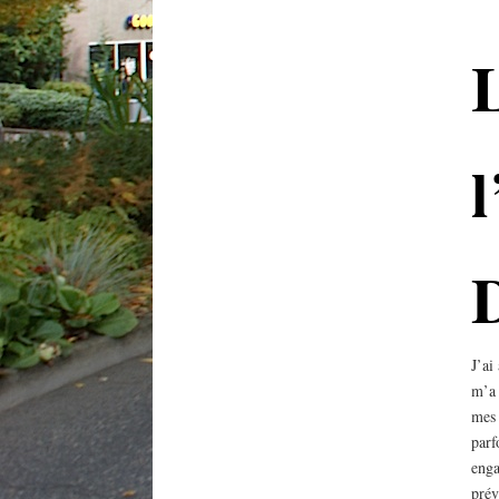
l
J’ai
m’a 
mes 
parf
enga
prév