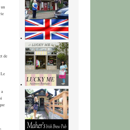
t un
rie
et de
 Le
 a
si
que
e