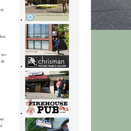
est
fois
 ses
 de
ont
et