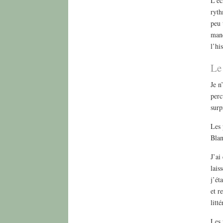
L’éc
ryth
peu 
manq
l’hi
Le
Je n
perc
surp
Les 
Blan
J’ai
lais
j’ét
et r
litt
Les 