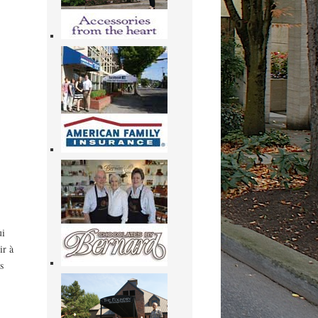
ui
ir à
s