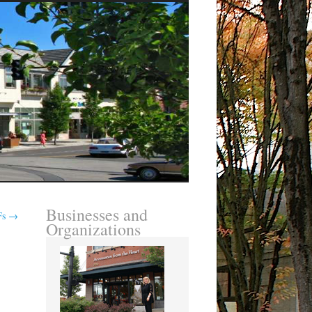
Businesses and
Fs
→
Organizations