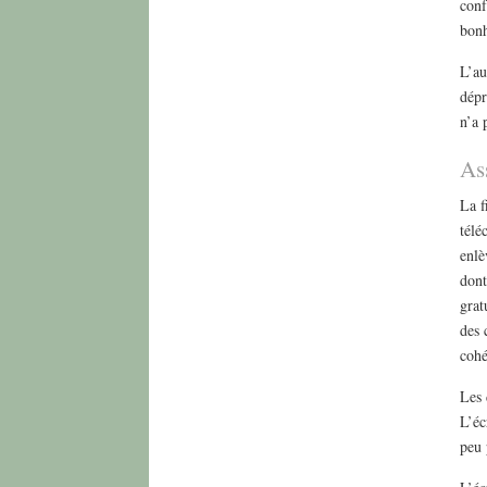
conf
bonh
L’au
dépr
n’a 
As
La f
télé
enlè
dont
grat
des 
cohé
Les 
L’éc
peu 