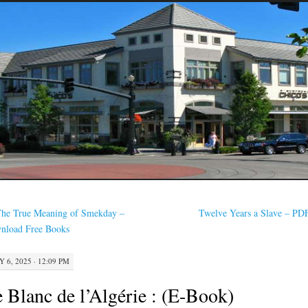
he True Meaning of Smekday –
Twelve Years a Slave – PD
nload Free Books
Y 6, 2025 · 12:09 PM
 Blanc de l’Algérie : (E-Book)