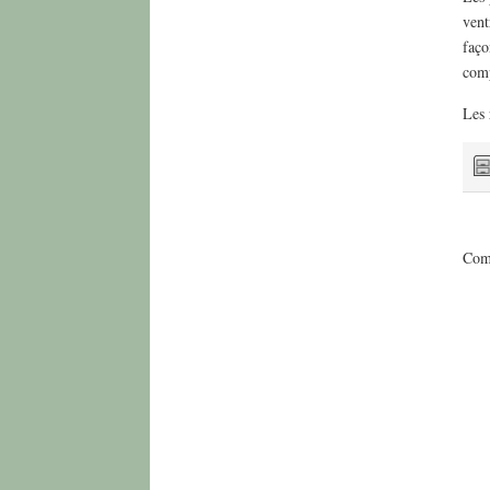
vent
faço
comp
Les 
Comm