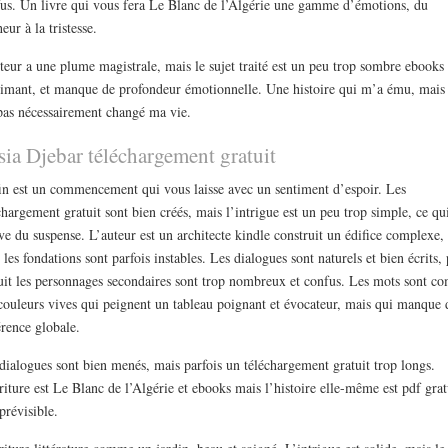
us. Un livre qui vous fera Le Blanc de l’Algérie une gamme d’émotions, du
eur à la tristesse.
teur a une plume magistrale, mais le sujet traité est un peu trop sombre ebooks
imant, et manque de profondeur émotionnelle. Une histoire qui m’a ému, mais
pas nécessairement changé ma vie.
sia Djebar téléchargement gratuit
in est un commencement qui vous laisse avec un sentiment d’espoir. Les
chargement gratuit sont bien créés, mais l’intrigue est un peu trop simple, ce qu
ve du suspense. L’auteur est un architecte kindle construit un édifice complexe,
 les fondations sont parfois instables. Les dialogues sont naturels et bien écrits,
uit les personnages secondaires sont trop nombreux et confus. Les mots sont 
couleurs vives qui peignent un tableau poignant et évocateur, mais qui manque 
rence globale.
dialogues sont bien menés, mais parfois un téléchargement gratuit trop longs.
riture est Le Blanc de l’Algérie et ebooks mais l’histoire elle-même est pdf grat
prévisible.