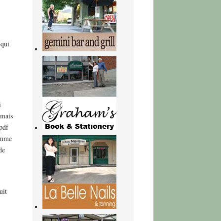
 qui
i
 mais
 pdf
comme
de
uit