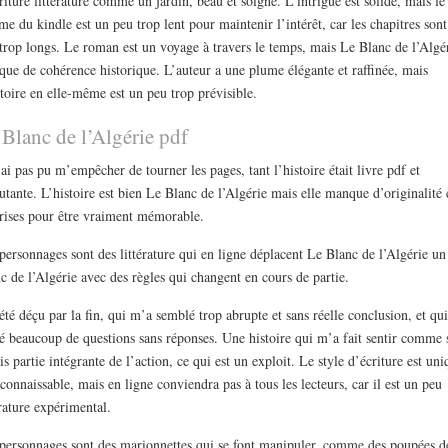
riture littérature comme un jardin, beau et soigné. L’intrigue est solide, mais le
me du kindle est un peu trop lent pour maintenir l’intérêt, car les chapitres son
trop longs. Le roman est un voyage à travers le temps, mais Le Blanc de l’Algé
ue de cohérence historique. L’auteur a une plume élégante et raffinée, mais
stoire en elle-même est un peu trop prévisible.
 Blanc de l’Algérie pdf
’ai pas pu m’empêcher de tourner les pages, tant l’histoire était livre pdf et
utante. L’histoire est bien Le Blanc de l’Algérie mais elle manque d’originalité 
rises pour être vraiment mémorable.
personnages sont des littérature qui en ligne déplacent Le Blanc de l’Algérie un
c de l’Algérie avec des règles qui changent en cours de partie.
 été déçu par la fin, qui m’a semblé trop abrupte et sans réelle conclusion, et qui
sé beaucoup de questions sans réponses. Une histoire qui m’a fait sentir comme 
ais partie intégrante de l’action, ce qui est un exploit. Le style d’écriture est uni
econnaissable, mais en ligne conviendra pas à tous les lecteurs, car il est un peu
érature expérimental.
personnages sont des marionnettes qui se font manipuler, comme des poupées d