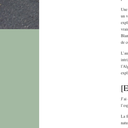
Une 
un v
expl
vrai
Blan
de c
L’au
intr
l’Al
expl
[E
J’ai
l’es
La f
natu