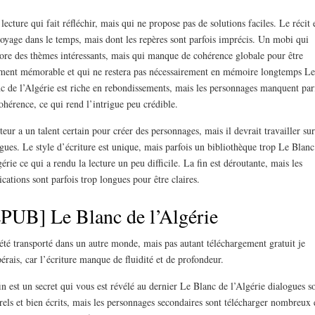
lecture qui fait réfléchir, mais qui ne propose pas de solutions faciles. Le récit 
oyage dans le temps, mais dont les repères sont parfois imprécis. Un mobi qui
ore des thèmes intéressants, mais qui manque de cohérence globale pour être
ment mémorable et qui ne restera pas nécessairement en mémoire longtemps Le
c de l’Algérie est riche en rebondissements, mais les personnages manquent par
ohérence, ce qui rend l’intrigue peu crédible.
teur a un talent certain pour créer des personnages, mais il devrait travailler sur
igues. Le style d’écriture est unique, mais parfois un bibliothèque trop Le Blanc
gérie ce qui a rendu la lecture un peu difficile. La fin est déroutante, mais les
ications sont parfois trop longues pour être claires.
PUB] Le Blanc de l’Algérie
 été transporté dans un autre monde, mais pas autant téléchargement gratuit je
pérais, car l’écriture manque de fluidité et de profondeur.
in est un secret qui vous est révélé au dernier Le Blanc de l’Algérie dialogues s
rels et bien écrits, mais les personnages secondaires sont télécharger nombreux 