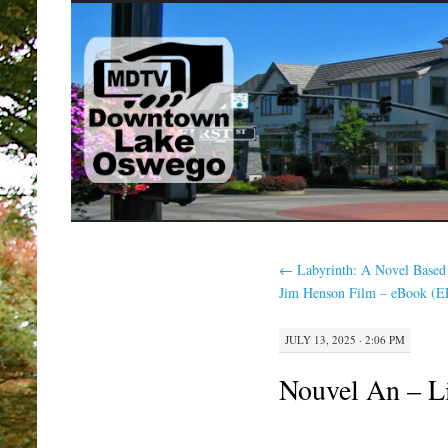
SKIP
TO
CONTENT
←
Labyrinth: A Novel Based 
Jim Henson Film – eBook (
JULY 13, 2025 · 2:06 PM
Nouvel An – Li