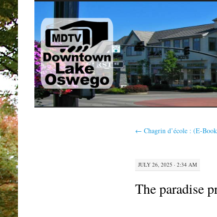
SKIP
TO
CONTENT
←
Chagrin d’école : (E-Book
JULY 26, 2025 · 2:34 AM
The paradise p