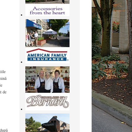
iile
mină
le
ât de
 după