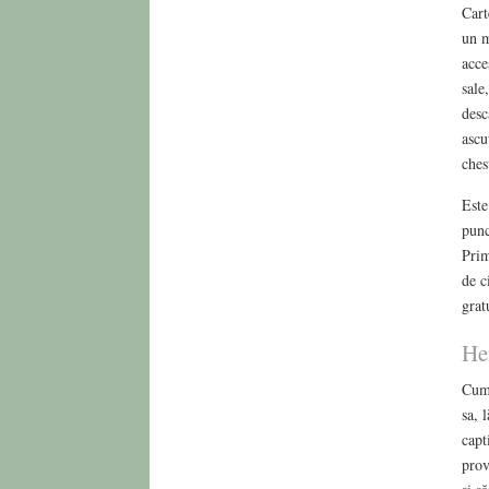
Cart
un m
acce
sale
desc
ascu
ches
Este
punc
Prim
de c
grat
Hen
Cum 
sa, 
capt
prov