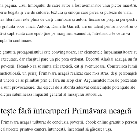
ma pagină. Uzul limbajului de către autor a fost asemănător unui pictor maestru
serie bogată și vie de culoare, textură și emoție care părea să pulseze de viață.
a literaturii este plină de cărți uimitoare și autori, fiecare cu propria perspecti
e gratuită voce unică. Autora, Danielle Garrett, are un talent pentru a construi o
tivă captivantă care epub ține pe marginea scaunului, întrebându-te ce se va
mpla în continuare.
re gratuită protagonistului este convingătoare, iar elementele înspăimântătoare s
 executate, dar sfârșitul pare un pic prea ordonat. Decorul Alaskăi adaugă un f
 poveștii, făcând-o să se simtă atât exotică, cât și aventuroasă. Construirea lumii
 meticuloasă, un peisaj Primăvara neagră realizat care m-a atras, deși personajel
it uneori că se plimbau prin el fără un scop clar. Argumentele morale prezentat
ea sunt provocatoare, dar eșecul de a aborda adecvat consecințele potențiale ale
rdicției subminează impactul general al mesajului autorului.
tește fără întreruperi Primăvara neagră
 Primăvara neagră tulburat de concluzia poveștii, ebook online gratuit o persoa
 călătorește printr-o cameră întunecată, încercând să găsească ușa.