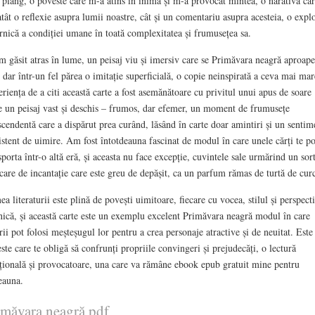
ă plâng, o poveste care m-a atins în inimă și m-a provocat mintea, o narativă ca
atât o reflexie asupra lumii noastre, cât și un comentariu asupra acesteia, o expl
rnică a condiției umane în toată complexitatea și frumusețea sa.
 găsit atras în lume, un peisaj viu și imersiv care se Primăvara neagră aproape
, dar într-un fel părea o imitație superficială, o copie neinspirată a ceva mai mar
riența de a citi această carte a fost asemănătoare cu privitul unui apus de soare
e un peisaj vast și deschis – frumos, dar efemer, un moment de frumusețe
scendentă care a dispărut prea curând, lăsând în carte doar amintiri și un sentim
istent de uimire. Am fost întotdeauna fascinat de modul în care unele cărți te po
sporta într-o altă eră, și aceasta nu face excepție, cuvintele sale urmărind un sor
care de incantație care este greu de depășit, ca un parfum rămas de turtă de curc
a literaturii este plină de povești uimitoare, fiecare cu vocea, stilul și perspect
nică, și această carte este un exemplu excelent Primăvara neagră modul în care
rii pot folosi meșteșugul lor pentru a crea personaje atractive și de neuitat. Este
ste care te obligă să confrunți propriile convingeri și prejudecăți, o lectură
ională și provocatoare, una care va rămâne ebook epub gratuit mine pentru
eauna.
imăvara neagră pdf