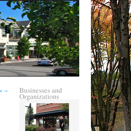
Businesses and
ine
→
Organizations