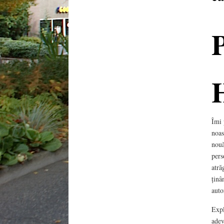
Îmi 
noas
nouă
pers
atră
ținâ
auto
Expl
adev