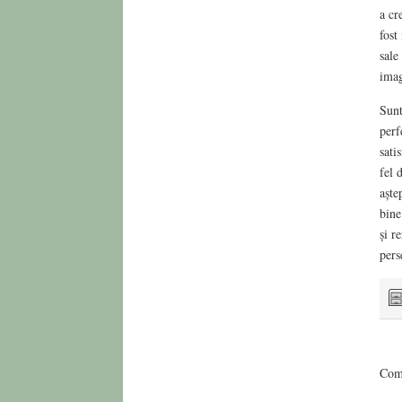
a cr
fost
sale
imag
Sunt
perf
sati
fel 
aște
bine
și r
pers
Comm