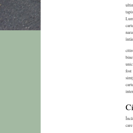
ulti
tapi
Lume
cart
nara
întâ
citi
bine
unic
fost
simț
cart
inte
Ci
Încă
care