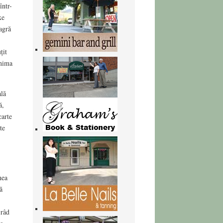
într-
xe
agră
țit
inima
ală
ă,
carte
te
nea
ă
 râd