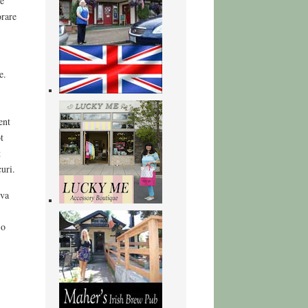
re
orare
e.
ent
t
t
uri.
iva
 o