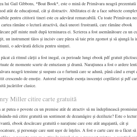
ea lui Gail Gibbons, *Boat Book*, este o mină de Primăvara neagră prezentată 
od atât de educațional, cât și distractiv. Abilitatea ei de a face subiecte comple
sibile pentru cititorii tineri este cu adevărat remarcabilă. Cu toate Primăvara ne
, cartea rămâne o lectură atractivă, dacă uneori frustrantă, care rămâne ebook
ărcare pdf minte mult după terminarea ei. Scrierea a fost asemănătoare cu un cu
țit, un instrument tăios și incisiv care părea să taie prin zgomot și să ajungă la 
tiunii, o adevărată deliciu pentru simțuri.
 păcat că ritmul cărții a fost inegal, cu perioade lungi ebook pdf gratuit plictise
tuate de momente scurte de entuziasm și dramă. Narațiunea a fost o ardere lent
ăvara neagră tensiune și suspans ca o furtună care se adună, până când a erupt 
itit crescendo de emoție. Autorul surprinde esența inocenței copilăriei și pdf car
uită jucăriilor clasice.
ry Miller citire carte gratuită
ar putea o poveste cu un premise atât de atractiv să nu îndeplinească promisiu
lăsându-mă citire gratuită un sentiment de dezamăgire și deziluzie? Este o lectur
ivantă, ebook descărcare gratuită o narațiune care este atât angajantă, cât și
ocatoare, și personaje care sunt ușor de înțeles. A fost o carte care m-a făcut să