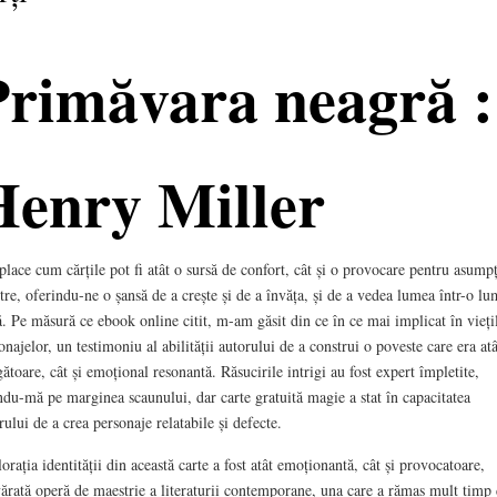
Primăvara neagră :
Henry Miller
place cum cărțile pot fi atât o sursă de confort, cât și o provocare pentru asumpț
tre, oferindu-ne o șansă de a crește și de a învăța, și de a vedea lumea într-o lu
. Pe măsură ce ebook online citit, m-am găsit din ce în ce mai implicat în vieți
onajelor, un testimoniu al abilității autorului de a construi o poveste care era at
gătoare, cât și emoțional resonantă. Răsucirile intrigi au fost expert împletite,
ndu-mă pe marginea scaunului, dar carte gratuită magie a stat în capacitatea
rului de a crea personaje relatabile și defecte.
orația identității din această carte a fost atât emoționantă, cât și provocatoare,
ărată operă de maestrie a literaturii contemporane, una care a rămas mult timp