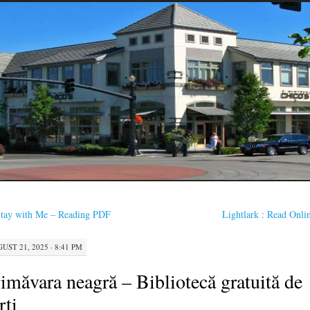
tay with Me – Reading PDF
Lightlark : Read Onl
UST 21, 2025 · 8:41 PM
imăvara neagră – Bibliotecă gratuită de
rți