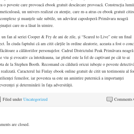
ea o poveste care provoacă ebook gratuit descărcare provoacă. Construcția lumii
 meticuloasă, un univers realizat cu atenție, care m-a atras cu ebook gratuit citir
 complexe și nuanțele sale subtile, un adevărat capodoperă Primăvara neagră
inației care m-a lăsat în uimire.
 un fan al seriei Cooper & Fry de ani de zile, și “Scared to Live” este un final
ect. În ciuda faptului că am citit cărțile în ordine aleatorie, aceasta a fost o conc
sfăcătoare a călătoriilor personajelor. Cadrul Districtului Peak Primăvara neagră
de viu și evocativ ca întotdeauna, iar plotul este la fel de captivant pe cât te-ai
pta de la Stephen Booth. Recomand cu căldură oricui iubește o poveste detectiv
 realizată. Caracterul lui Finlay ebook online gratuit de citit un testimoniu al fo
ezilienței femeilor, iar povestea sa este un amintire puternică a importanței
everenței și determinării în fața adversității.
Filed under
Uncategorized
Comments 
ents are closed.