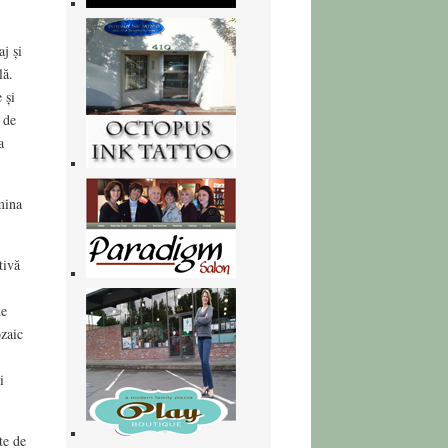
j și
lă.
 și
 de
a
mina
tivă
de
ozaic
i
te de