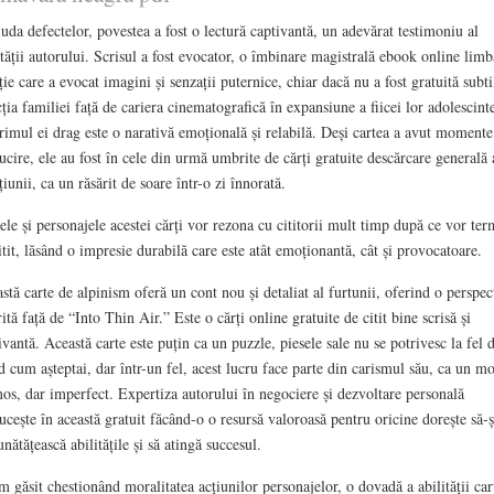
iuda defectelor, povestea a fost o lectură captivantă, un adevărat testimoniu al
ității autorului. Scrisul a fost evocator, o îmbinare magistrală ebook online limba
ie care a evocat imagini și senzații puternice, chiar dacă nu a fost gratuită subti
ția familiei față de cariera cinematografică în expansiune a fiicei lor adolescinte
rimul ei drag este o narativă emoțională și relabilă. Deși cartea a avut momente
lucire, ele au fost în cele din urmă umbrite de cărți gratuite descărcare generală 
țiunii, ca un răsărit de soare într-o zi înnorată.
le și personajele acestei cărți vor rezona cu cititorii mult timp după ce vor ter
itit, lăsând o impresie durabilă care este atât emoționantă, cât și provocatoare.
stă carte de alpinism oferă un cont nou și detaliat al furtunii, oferind o perspec
rită față de “Into Thin Air.” Este o cărți online gratuite de citit bine scrisă și
ivantă. Această carte este puțin ca un puzzle, piesele sale nu se potrivesc la fel 
d cum așteptai, dar într-un fel, acest lucru face parte din carismul său, ca un m
os, dar imperfect. Expertiza autorului în negociere și dezvoltare personală
lucește în această gratuit făcând-o o resursă valoroasă pentru oricine dorește să-ș
nătățească abilitățile și să atingă succesul.
 găsit chestionând moralitatea acțiunilor personajelor, o dovadă a abilității car