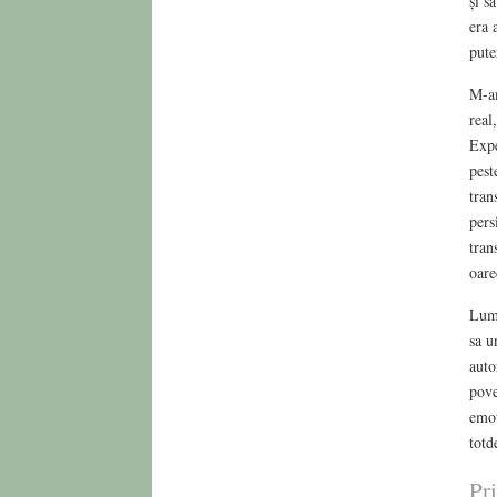
și s
era 
pute
M-am
real
Expe
pest
tran
pers
tran
oare
Lume
sa u
auto
pove
emoț
totd
Pr