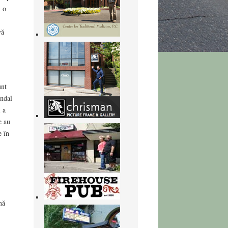
, o
vă
unt
undal
 a
e au
e în
nă