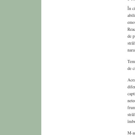
În c
abil
emoț
Reac
de p
stră
nara
Teme
de c
Acea
dife
capt
nete
frum
stră
îmbu
M-am