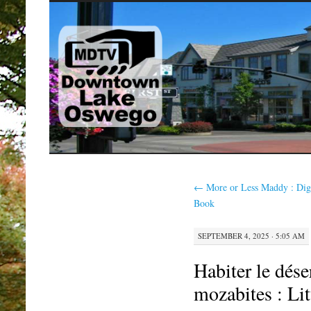
SKIP
TO
CONTENT
←
More or Less Maddy : Digi
Book
SEPTEMBER 4, 2025 · 5:05 AM
Habiter le dése
mozabites : Li