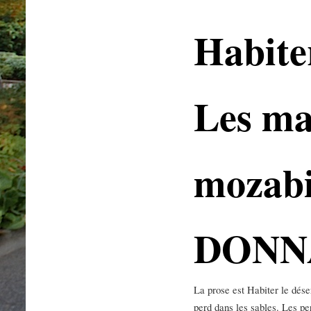
Habiter
Les ma
mozabi
DONN
La prose est Habiter le dése
perd dans les sables. Les p