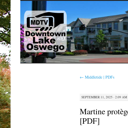
SKIP
TO
CONTENT
←
Middletide | PDFs
SEPTEMBER 11, 2025 · 2:09 AM
Martine protèg
[PDF]