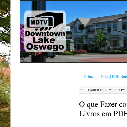
SKIP
TO
CONTENT
←
Prince of Tides | PDF Bo
SEPTEMBER 12, 2025 · 7:03 PM
O que Fazer c
Livros em PDF 