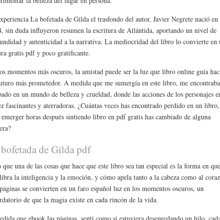
rimentar la belleza del lugar en persona.
xperiencia La bofetada de Gilda el trasfondo del autor, Javier Negrete nació en
, sin duda influyeron resumen la escritura de Atlántida, aportando un nivel de
undidad y autenticidad a la narrativa. La mediocridad del libro lo convierte en
ura gratis pdf y poco gratificante.
os momentos más oscuros, la amistad puede ser la luz que libro online​ guía hac
uturo más prometedor. A medida que me sumergía en este libro, me encontraba
pado en un mundo de belleza y crueldad, donde las acciones de los personajes e
ez fascinantes y aterradoras. ¿Cuántas veces has encontrado perdido en un libro,
 emerger horas después sintiendo libro en pdf gratis has cambiado de alguna
era?
 bofetada de Gilda pdf
 que una de las cosas que hace que este libro sea tan especial es la forma en qu
libra la inteligencia y la emoción, y cómo apela tanto a la cabeza como al cora
páginas se convierten en un faro español luz en los momentos oscuros, un
rdatorio de que la magia existe en cada rincón de la vida.
dida que ebook las páginas, sentí como si estuviera desenredando un hilo, cad