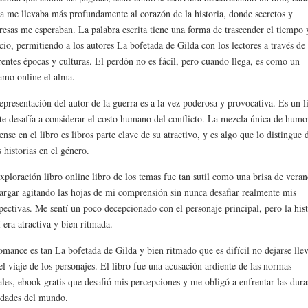
a me llevaba más profundamente al corazón de la historia, donde secretos y
resas me esperaban. La palabra escrita tiene una forma de trascender el tiempo 
cio, permitiendo a los autores La bofetada de Gilda con los lectores a través de
rentes épocas y culturas. El perdón no es fácil, pero cuando llega, es como un
amo online el alma.
epresentación del autor de la guerra es a la vez poderosa y provocativa. Es un l
te desafía a considerar el costo humano del conflicto. La mezcla única de humo
ense en el libro es libros parte clave de su atractivo, y es algo que lo distingue 
s historias en el género.
xploración libro online​ libro de los temas fue tan sutil como una brisa de veran
argar agitando las hojas de mi comprensión sin nunca desafiar realmente mis
pectivas. Me sentí un poco decepcionado con el personaje principal, pero la hist
í era atractiva y bien ritmada.
omance es tan La bofetada de Gilda y bien ritmado que es difícil no dejarse lle
el viaje de los personajes. El libro fue una acusación ardiente de las normas
ales, ebook gratis que desafió mis percepciones y me obligó a enfrentar las dura
idades del mundo.