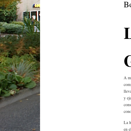
B
A me
comp
llev
y ej
cons
cono
La h
en e