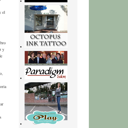
y el
ibro
r y
de
o,
oria
var
s