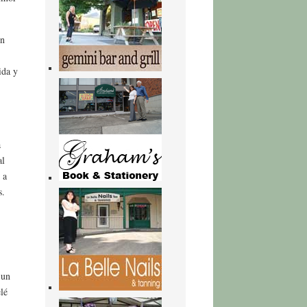
un
ida y
a
al
 a
s.
 un
lé