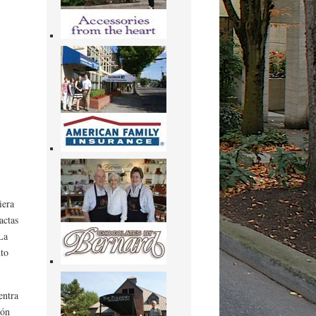
iera
actas
La
nto
entra
ión