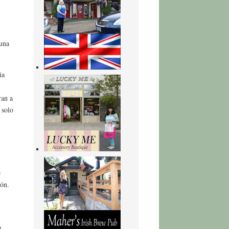
 una
ia
ran a
 solo
e
zón.
a