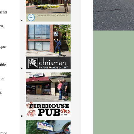
sentí
co,
nque
able
ros
á
humor