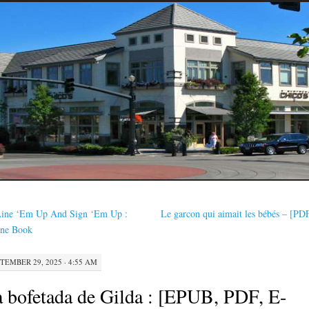
ine ‘Em Up And Sign ‘Em Up :
Le garcon qui aimait les bébés – [P
ine Book
TEMBER 29, 2025 · 4:55 AM
 bofetada de Gilda : [EPUB, PDF, E-