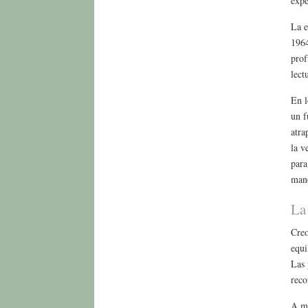
expe
La e
1964
prof
lect
En l
un f
atra
la v
para
man
La
Creo
equi
Las 
reco
A me