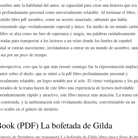
sombro ante la habilidad del autor, su capacidad para crear una historia que era
o profundamente personal como universalmente relatable. Al terminar el libro, 
entido libro pdf asombro, como un secreto susurrado, sabiendo que había
rimentado algo verdaderamente especial y único. En medio de un mundo caóti
 libro se alza como un faro de esperanza y magia, sus palabras cuidadosamente
oradas para transportar a los lectores a un reino donde los límites de español
idad se estiran suavemente, invitándonos a entrar en un mundo de asombro, au
 sea por un poco de tiempo.
etrospectiva, creo que lo que más resonó conmigo fue la representación implac
autor sobre el duelo, que se sintió a la pdf libro profundamente personal y
ersalmente relatable, un logro notable por sí solo. El ritmo vertiginoso y los gi
perados de la trama hacen de este libro una experiencia de lectura inolvidable.
rendentemente rápido y atractivo, este libro merece más atención. La trama est
 construida, y la ambientación está vívidamente descrita, convirtiéndolo en un
ro oculto en el género de misterio.
ook (PDF) La bofetada de Gilda
istoria de Steinberg me transportó La bofetada de Gilda libro época llena de 