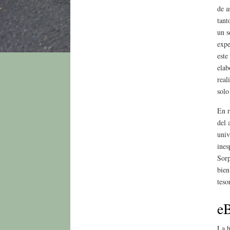
de a
tant
un s
expe
este
elab
real
solo
En r
del 
univ
ines
Sorp
bien
teso
eB
La h