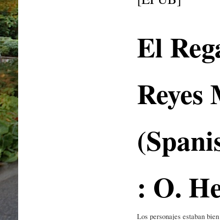
El Reg
Reyes 
(Spani
: O. H
Los personajes estaban bien 