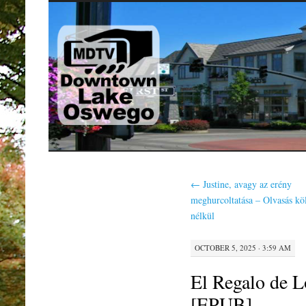
SKIP
TO
CONTENT
←
Justine, avagy az erény
meghurcoltatása – Olvasás kö
nélkül
OCTOBER 5, 2025 · 3:59 AM
El Regalo de 
[EPUB]