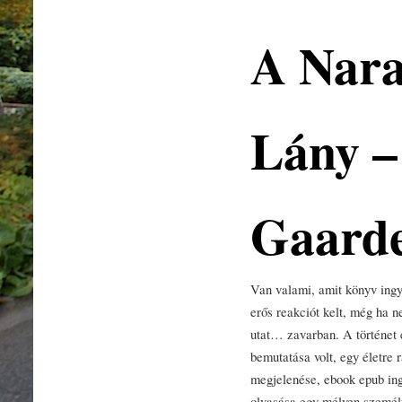
A Nara
Lány –
Gaard
Van valami, amit könyv ingy
erős reakciót kelt, még ha n
utat… zavarban. A történet 
bemutatása volt, egy életre 
megjelenése, ebook epub ing
olvasása egy mélyen személy