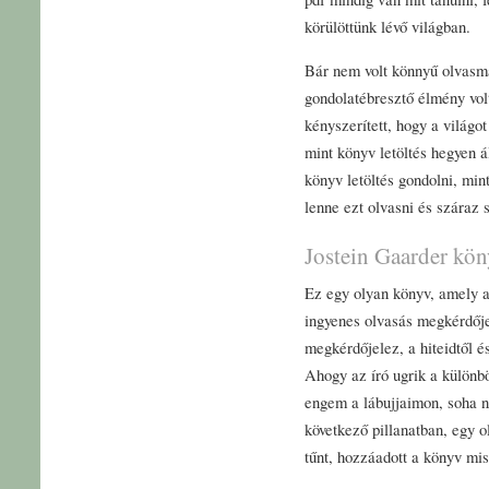
körülöttünk lévő világban.
Bár nem volt könnyű olvasm
gondolatébresztő élmény volt
kényszerített, hogy a világo
mint könyv letöltés hegyen á
könyv letöltés gondolni, mi
lenne ezt olvasni és szára
Jostein Gaarder kö
Ez egy olyan könyv, amely ar
ingyenes olvasás megkérdője
megkérdőjelez, a hiteidtől é
Ahogy az író ugrik a különbö
engem a lábujjaimon, soha n
következő pillanatban, egy o
tűnt, hozzáadott a könyv mi