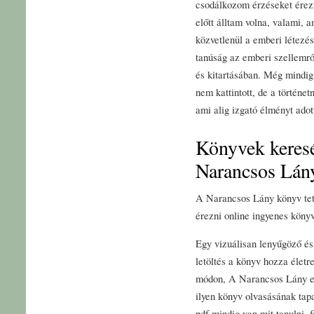
csodálkozom érzéseket érez
előtt álltam volna, valami, 
közvetlenül a emberi létezé
tanúság az emberi szellemrő
és kitartásában. Még mindig
nem kattintott, de a történe
ami alig izgató élményt adot
Könyvek keres
Narancsos Lán
A Narancsos Lány könyv tette
érezni online ingyenes köny
Egy vizuálisan lenyűgöző és 
letöltés a könyv hozza életr
módon, A Narancsos Lány eg
ilyen könyv olvasásának tap
pdf mindig van mit tanulni,