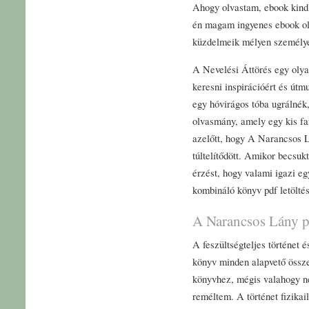
Ahogy olvastam, ebook kindl
én magam ingyenes ebook olv
küzdelmeik mélyen személye
A Nevelési Áttörés egy olyan
keresni inspirációért és útmu
egy hóvirágos tóba ugrálnék
olvasmány, amely egy kis fan
azelőtt, hogy A Narancsos L
túltelítődött. Amikor becsu
érzést, hogy valami igazi e
kombináló könyv pdf letöltés
A Narancsos Lány 
A feszültségteljes történet 
könyv minden alapvető össze
könyvhez, mégis valahogy ne
reméltem. A történet fizikai