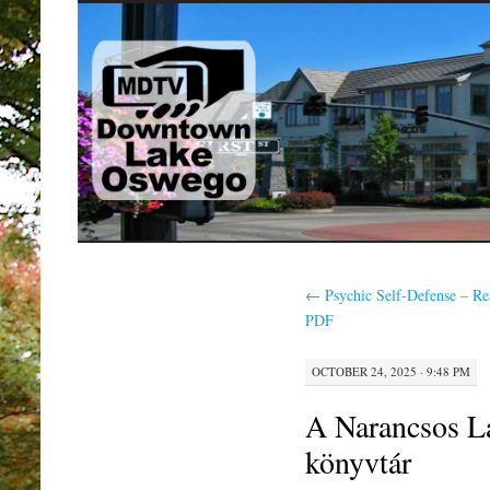
SKIP
TO
CONTENT
←
Psychic Self-Defense – Re
PDF
OCTOBER 24, 2025 · 9:48 PM
A Narancsos L
könyvtár