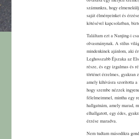
számunkra, hogy elmeneküljü
saját élményeinket és érzés
kötésével kapcsolatban, bizt
Találtam ezt a Nanjing-i csat
olvasmánynak. A stílus világ
mindenkinek ajánlom, aki ér
Leghosszabb Éjszaka az Els
része, és egy izgalmas és ré
történet érzelmes, gyakran z
amely kihívásra szorította a
hogy szembe nézzek ingyene
félelmeimmel, mintha egy r
hallgatnám, amely marad, m
elhallgatott, egy édes, gya
érzése maradva.
Nem tudtam másodikra gondol