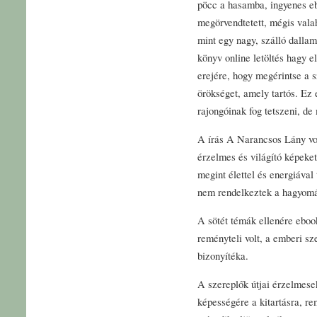
pöcc a hasamba, ingyenes ebo
megörvendtetett, mégis vala
mint egy nagy, szálló dallam
könyv online letöltés hagy e
erejére, hogy megérintse a 
örökséget, amely tartós. Ez
rajongóinak fog tetszeni, de
A írás A Narancsos Lány volt
érzelmes és világító képeket
megint élettel és energiával
nem rendelkeztek a hagyomán
A sötét témák ellenére ebook
reményteli volt, a emberi s
bizonyítéka.
A szereplők útjai érzelmesek
képességére a kitartásra, r