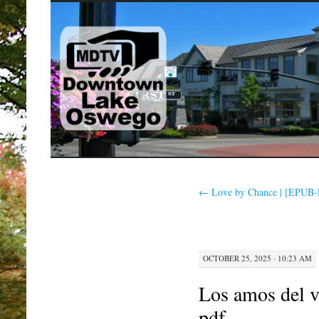
SKIP
TO
CONTENT
←
Love by Chance | [EPUB
OCTOBER 25, 2025 · 10:23 AM
Los amos del v
pdf