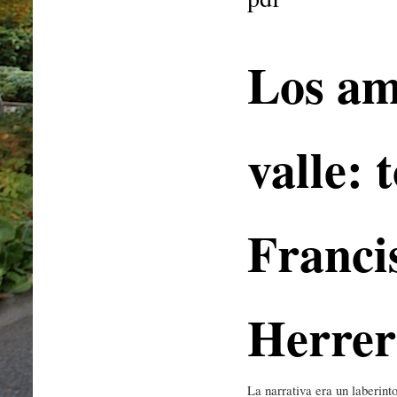
Los am
valle: 
Franci
Herrer
La narrativa era un laberint