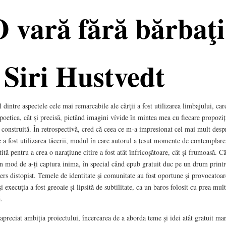
 vară fără bărbaţi
 Siri Hustvedt
 dintre aspectele cele mai remarcabile ale cărții a fost utilizarea limbajului, car
 poetica, cât și precisă, pictând imagini vívide în mintea mea cu fiecare propoziț
 construită. În retrospectivă, cred că ceea ce m-a impresionat cel mai mult desp
e a fost utilizarea tăcerii, modul în care autorul a țesut momente de contemplare
ștită pentru a crea o narațiune citire a fost atât înfricoșătoare, cât și frumoasă. Că
n mod de a-ți captura inima, în special când epub gratuit duc pe un drum print
ers distopist. Temele de identitate și comunitate au fost oportune și provocatoar
și execuția a fost greoaie și lipsită de subtilitate, ca un baros folosit cu prea mul
.
preciat ambiția proiectului, încercarea de a aborda teme și idei atât gratuit mar