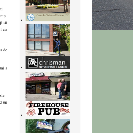
ti
timp
ți să
lt cu
ta de
uni a
u
ste
nd un