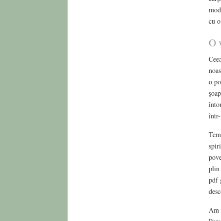
mode
cu o
O v
Ceea
noas
o po
șoap
înto
într
Teme
spir
pove
plin
pdf 
desc
Am f