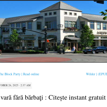
he Block Party | Read online
Wilder | (EPU
OBER 26, 2025 · 2:37 AM
vară fără bărbaţi : Citește instant gratuit