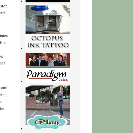
ator,
artă.
tatea
 Era
n
-a
umea
șitul
rint,
e
fie