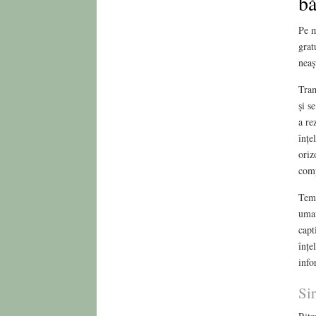
bă
Pe m
grat
neaș
Tram
și s
a re
înțe
oriz
comp
Teme
uman
capt
înțe
info
Si