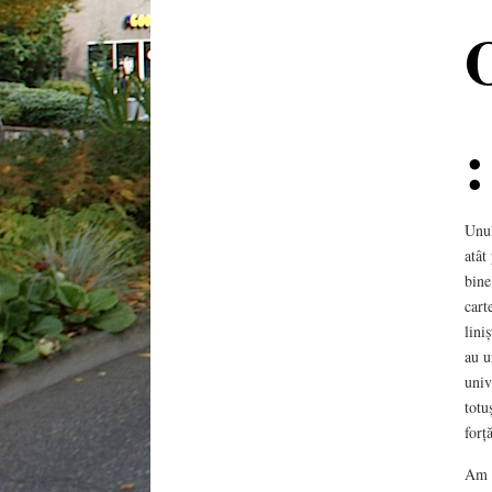
O
:
Unul
atât
bine
cart
lini
au u
univ
totu
forță
Am a