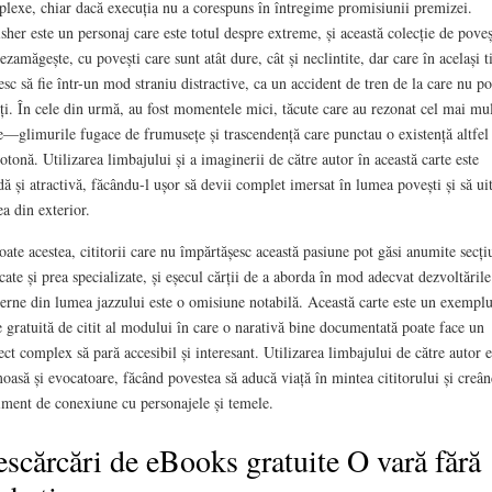
lexe, chiar dacă execuția nu a corespuns în întregime promisiunii premizei.
sher este un personaj care este totul despre extreme, și această colecție de poveș
ezamăgește, cu povești care sunt atât dure, cât și neclintite, dar care în același 
esc să fie într-un mod straniu distractive, ca un accident de tren de la care nu po
iți. În cele din urmă, au fost momentele mici, tăcute care au rezonat cel mai mu
—glimurile fugace de frumusețe și trascendență care punctau o existență altfel
tonă. Utilizarea limbajului și a imaginerii de către autor în această carte este
dă și atractivă, făcându-l ușor să devii complet imersat în lumea povești și să ui
a din exterior.
oate acestea, cititorii care nu împărtășesc această pasiune pot găsi anumite secți
scate și prea specializate, și eșecul cărții de a aborda în mod adecvat dezvoltările
rne din lumea jazzului este o omisiune notabilă. Această carte este un exempl
e gratuită de citit al modului în care o narativă bine documentată poate face un
ect complex să pară accesibil și interesant. Utilizarea limbajului de către autor e
oasă și evocatoare, făcând povestea să aducă viață în mintea cititorului și creâ
iment de conexiune cu personajele și temele.
scărcări de eBooks gratuite O vară fără