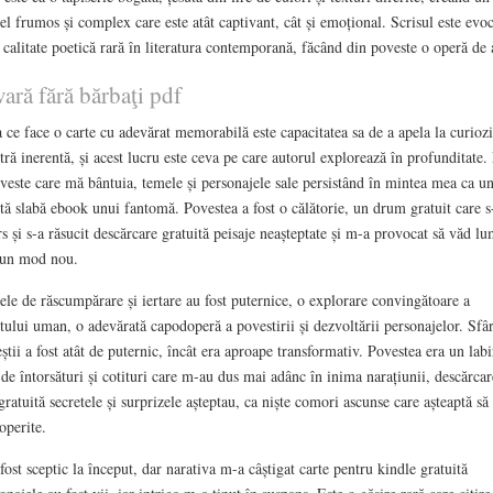
l frumos și complex care este atât captivant, cât și emoțional. Scrisul este evoc
 calitate poetică rară în literatura contemporană, făcând din poveste o operă de 
ară fără bărbaţi pdf
 ce face o carte cu adevărat memorabilă este capacitatea sa de a apela la curiozi
tră inerentă, și acest lucru este ceva pe care autorul explorează în profunditate.
veste care mă bântuia, temele și personajele sale persistând în mintea mea ca u
tă slabă ebook unui fantomă. Povestea a fost o călătorie, un drum gratuit care s
rs și s-a răsucit descărcare gratuită peisaje neașteptate și m-a provocat să văd l
-un mod nou.
le de răscumpărare și iertare au fost puternice, o explorare convingătoare a
itului uman, o adevărată capodoperă a povestirii și dezvoltării personajelor. Sfâr
știi a fost atât de puternic, încât era aproape transformativ. Povestea era un labi
 de întorsături și cotituri care m-au dus mai adânc în inima narațiunii, descărcar
gratuită secretele și surprizele așteptau, ca niște comori ascunse care așteaptă să 
operite.
ost sceptic la început, dar narativa m-a câștigat carte pentru kindle gratuită