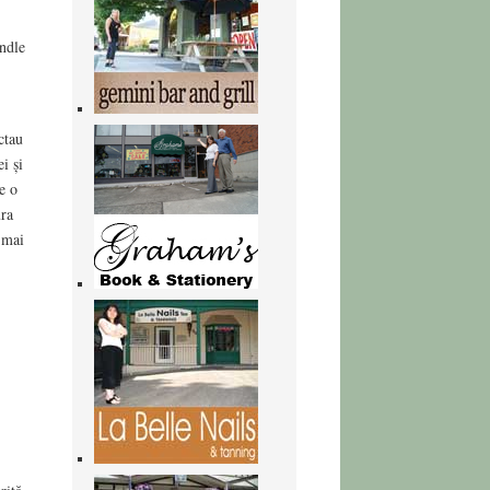
ndle
ctau
i și
e o
ura
 mai