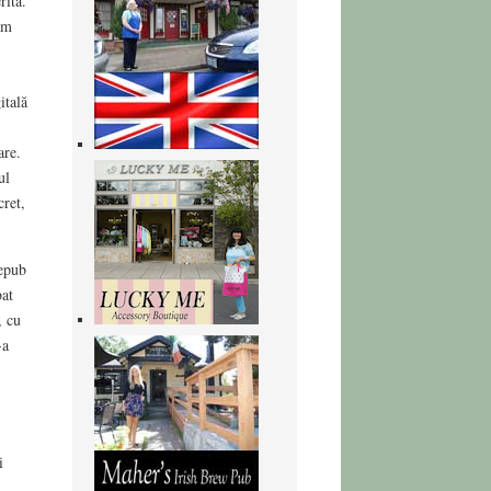
rită.
am
itală
are.
ul
cret,
 epub
bat
, cu
-a
i