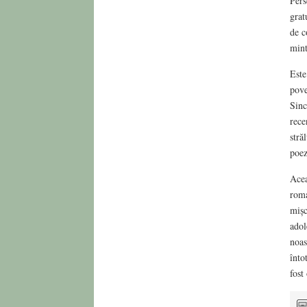
Pers
grat
de c
mint
Este
pove
Sinc
rece
stră
poez
Acea
roma
mișc
adol
noas
înto
fost