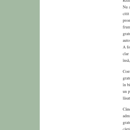
Ritm
Nu a
citi
prom
frum
grat
auto
A fo
clar
însă
Conv
grat
în b
un p
lăsa
Când
admi
grat
cărț