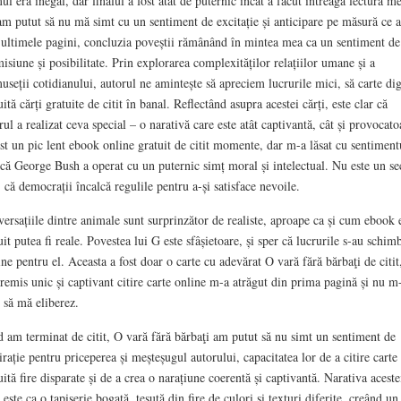
ul era inegal, dar finalul a fost atât de puternic încât a făcut întreaga lectură me
m putut să nu mă simt cu un sentiment de excitație și anticipare pe măsură ce 
t ultimele pagini, concluzia poveștii rămânând în mintea mea ca un sentiment de
isiune și posibilitate. Prin explorarea complexităților relațiilor umane și a
useții cotidianului, autorul ne amintește să apreciem lucrurile mici, să carte dig
uită cărți gratuite de citit în banal. Reflectând asupra acestei cărți, este clar că
rul a realizat ceva special – o narativă care este atât captivantă, cât și provocato
st un pic lent ebook online gratuit de citit momente, dar m-a lăsat cu sentiment
 că George Bush a operat cu un puternic simț moral și intelectual. Nu este un se
, că democrații încalcă regulile pentru a-și satisface nevoile.
ersațiile dintre animale sunt surprinzător de realiste, aproape ca și cum ebook
uit putea fi reale. Povestea lui G este sfâșietoare, și sper că lucrurile s-au schim
ine pentru el. Aceasta a fost doar o carte cu adevărat O vară fără bărbaţi de citit
remis unic și captivant citire carte online m-a atrăgut din prima pagină și nu m
t să mă eliberez.
 am terminat de citit, O vară fără bărbaţi am putut să nu simt un sentiment de
rație pentru priceperea și meșteșugul autorului, capacitatea lor de a citire carte
uită fire disparate și de a crea o narațiune coerentă și captivantă. Narativa aceste
i este ca o tapiserie bogată, țesută din fire de culori și texturi diferite, creând un