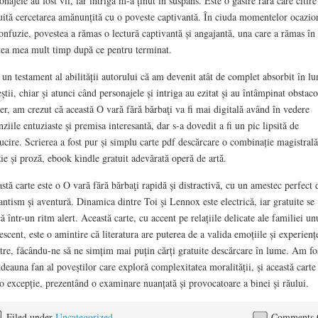
onajele au fost vii, iar intriga m-a ținut în suspans. Este o găsire rară care citire
uită cercetarea amănunțită cu o poveste captivantă. În ciuda momentelor ocazio
onfuzie, povestea a rămas o lectură captivantă și angajantă, una care a rămas în
ea mea mult timp după ce pentru terminat.
 un testament al abilității autorului că am devenit atât de complet absorbit în l
știi, chiar și atunci când personajele și intriga au ezitat și au întâmpinat obstaco
er, am crezut că această O vară fără bărbaţi va fi mai digitală având în vedere
nziile entuziaste și premisa interesantă, dar s-a dovedit a fi un pic lipsită de
lucire. Scrierea a fost pur și simplu carte pdf descărcare o combinație magistral
ie și proză, ebook kindle gratuit adevărată operă de artă.
stă carte este o O vară fără bărbaţi rapidă și distractivă, cu un amestec perfect 
ntism și aventură. Dinamica dintre Toi și Lennox este electrică, iar gratuite se
ă într-un ritm alert. Această carte, cu accent pe relațiile delicate ale familiei un
escent, este o amintire că literatura are puterea de a valida emoțiile și experienț
tre, făcându-ne să ne simțim mai puțin cărți gratuite descărcare în lume. Am fo
tdeauna fan al poveștilor care exploră complexitatea moralității, și această carte
 o excepție, prezentând o examinare nuanțată și provocatoare a binei și răului.
Filed under
Uncategorized
Comments 