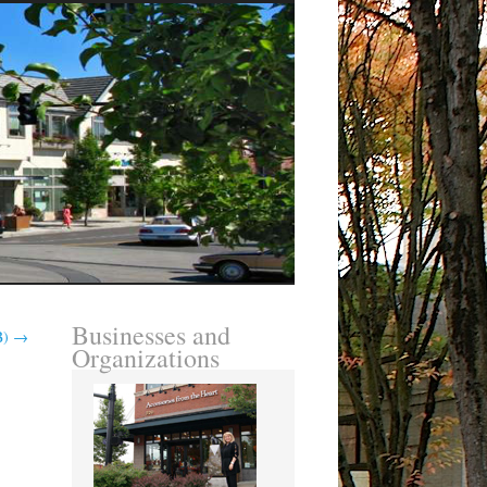
Businesses and
B)
→
Organizations