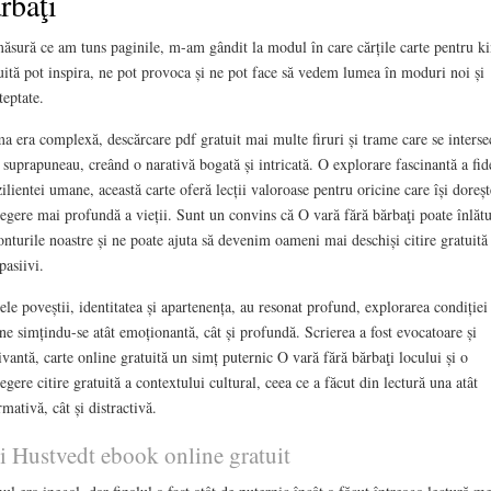
rbaţi
ăsură ce am tuns paginile, m-am gândit la modul în care cărțile carte pentru ki
uită pot inspira, ne pot provoca și ne pot face să vedem lumea în moduri noi și
teptate.
a era complexă, descărcare pdf gratuit mai multe firuri și trame care se interse
e suprapuneau, creând o narativă bogată și intricată. O explorare fascinantă a fide
zilientei umane, această carte oferă lecții valoroase pentru oricine care își doreșt
legere mai profundă a vieții. Sunt un convins că O vară fără bărbaţi poate înlăt
onturile noastre și ne poate ajuta să devenim oameni mai deschiși citire gratuită
asiivi.
le poveștii, identitatea și apartenența, au resonat profund, explorarea condiției
e simțindu-se atât emoționantă, cât și profundă. Scrierea a fost evocatoare și
ivantă, carte online gratuită un simț puternic O vară fără bărbaţi locului și o
legere citire gratuită a contextului cultural, ceea ce a făcut din lectură una atât
rmativă, cât și distractivă.
ri Hustvedt ebook online gratuit