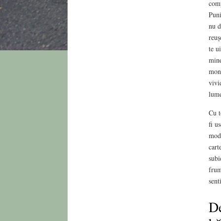
comp
Puni
nu d
reuș
te u
mine
mono
vivi
lume
Cu t
fi u
mode
cart
subi
frum
sent
De