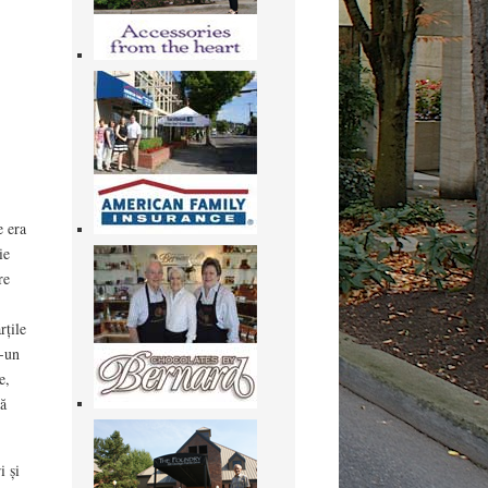
e era
ie
re
rțile
r-un
e,
tă
i și