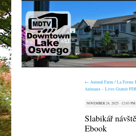
SKIP
TO
CONTENT
←
Animal Farm / La Ferme 
Animaux – Livre Gratuit PD
NOVEMBER 24, 2025 · 12:03 PM
Slabikář návšt
Ebook