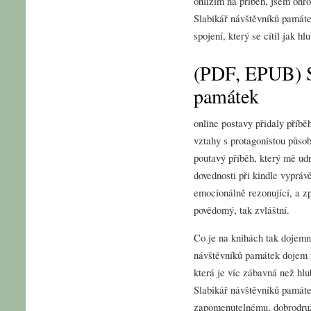
ohlížím na příběh, jsem ohr
Slabikář návštěvníků památ
spojení, který se cítil jak h
(PDF, EPUB) S
památek
online postavy přidaly příběh
vztahy s protagonistou působ
poutavý příběh, který mě udr
dovednosti při kindle vyprávě
emocionálně rezonující, a zp
povědomý, tak zvláštní.
Co je na knihách tak dojemn
návštěvníků památek dojem 
která je víc zábavná než hl
Slabikář návštěvníků památe
zapomenutelnému, dobrodruž