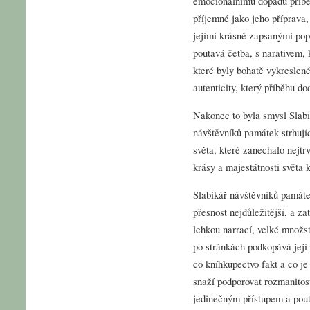
emocionálnímu dopadu příběh
příjemné jako jeho příprava,
jejími krásně zapsanými popi
poutavá četba, s narativem, 
které byly bohatě vykreslené
autenticity, který příběhu do
Nakonec to byla smysl Slabi
návštěvníků památek strhují
světa, které zanechalo nejtr
krásy a majestátnosti světa 
Slabikář návštěvníků památek 
přesnost nejdůležitější, a za
lehkou narrací, velké množs
po stránkách podkopává její
co kníhkupectvo fakt a co je 
snaží podporovat rozmanitost
jedinečným přístupem a pou