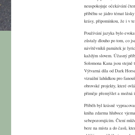
neuspokojuje očekávání čte
příběhu se jádro témat lásk
krásy, připomínkou, že i v t
Používání jazyka bylo evokat
zůstaly dlouho po tom, co js
návštěvníků památek je lyric
každým slovem. Úžasný příb
Solomona Kana jsou stejně t
Výtvarná díla od Dark Horse
vizuální lahůdkou pro fanou
obrovské projekty, které ovlá
přiměje přemýšlet a možná i 
Příběh byl krásně vypracov
kniha zdarma hluboce vjemal
sebepozorujícím. Čtení může
bere na místa a do časů, kte