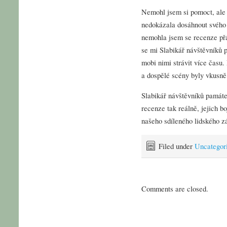
Nemohl jsem si pomoct, ale c
nedokázala dosáhnout svého p
nemohla jsem se recenze přá
se mi Slabikář návštěvníků 
mobi nimi strávit více čas
a dospělé scény byly vkusně
Slabikář návštěvníků památe
recenze tak reálně, jejich 
našeho sdíleného lidského zá
Filed under
Uncategor
Comments are closed.