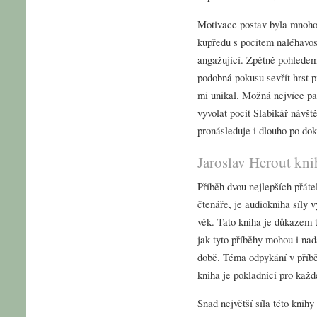
Motivace postav byla mnoho
kupředu s pocitem naléhavost
angažující. Zpětně pohledem
podobná pokusu sevřít hrst pí
mi unikal. Možná nejvíce pa
vyvolat pocit Slabikář návšt
pronásleduje i dlouho po do
Jaroslav Herout kni
Příběh dvou nejlepších přátel
čtenáře, je audiokniha síly 
věk. Tato kniha je důkazem t
jak tyto příběhy mohou i nad
době. Téma odpykání v příbě
kniha je pokladnicí pro každ
Snad největší síla této knihy