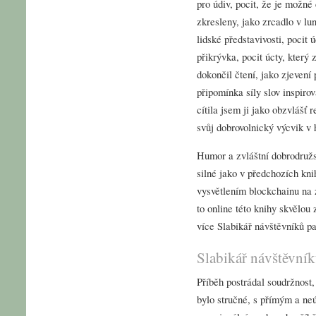
pro údiv, pocit, že je možné
zkresleny, jako zrcadlo v l
lidské představivosti, pocit 
přikrývka, pocit úcty, který
dokončil čtení, jako zjevení 
připomínka síly slov inspiro
cítila jsem ji jako obzvlášť 
svůj dobrovolnický výcvik v 
Humor a zvláštní dobrodružst
silné jako v předchozích kn
vysvětlením blockchainu na 
to online této knihy skvělou
více Slabikář návštěvníků pa
Slabikář návštěvní
Příběh postrádal soudržnost,
bylo stručné, s přímým a ne