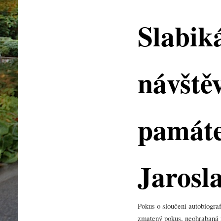
Slabik
návště
památe
Jarosl
Pokus o sloučení autobiografi
zmatený pokus, neohrabaná f