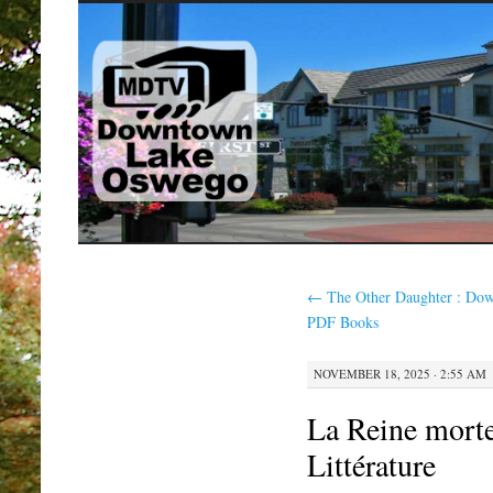
SKIP
TO
CONTENT
←
The Other Daughter : Do
PDF Books
NOVEMBER 18, 2025 · 2:55 AM
La Reine morte:
Littérature