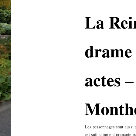
La Rei
drame 
actes 
Monthe
Les personnages sont aussi 
est suffisamment prenante po