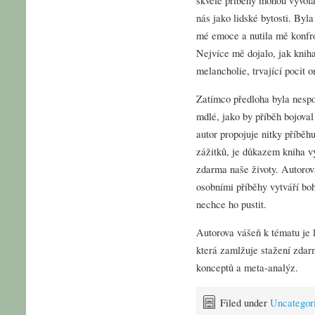
nás jako lidské bytosti. Byl
mé emoce a nutila mě konfro
Nejvíce mě dojalo, jak knih
melancholie, trvající pocit 
Zatímco předloha byla nespo
mdlé, jako by příběh bojoval
autor propojuje nitky příběhu
zážitků, je důkazem kniha v
zdarma naše životy. Autorova
osobními příběhy vytváří boh
nechce ho pustit.
Autorova vášeň k tématu je l
která zamlžuje stažení zdar
konceptů a meta-analýz.
Filed under
Uncategor