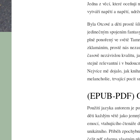
Jedna z věcí, které oceňuji 
vytváří napětí a napětí, udr
Byla Otcové a děti prostě ší
jedinečným spojením fantasy
plně ponořený ve světě Tamr
zklamáním, prostě nás nezauj
časově nezávislou kvalitu, ja
stejně relevantní i v budouc
Nejvíce mě dojalo, jak knih
melancholie, trvající pocit 
(EPUB-PDF) Ot
Použití jazyka autorem je p
děti každým větě jako jemným
emocí, vtahujícího čtenáře 
unikátního. Příběh zpochybn
čelit pdf zdarma vlastním p