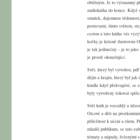
obtížným. Je to významný př
audiokniha do konce. Když se
smutek, dojemnou vědomost, 
postavami, tímto světem, st
cestou a tato kniha vás vyz
kočky je krásně ilustrován O
je tak jedinečný – je to jak
je prostě okouzlující.
Svět, který byl vytvořen, pdf
dějin a krajin, který byl jak
kindle když překvapivé, se 
byly vytvořeny šokovat spíše
Svět knih je rozsáhlý a úža
Otcové a děti na prozkoumá
příležitost k učení a růstu.
mladší publikum, se tato za
tématy a nápady, řešenými s c