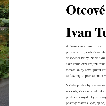
Otcové 
Ivan T
Autorovo kreativní převeden
překvapením, s obratem, kt
dokončení knihy. Narrativní 
skrz komplexní krajinu témat
témata knihy nezaujmout kaž
to fascinující prozkoumání 
Vztahy postav byly nuancova
věrnosti, který se zdál být a
poutavé, a myšlenky jsou my
postavy rostou a vyvíjejí se,