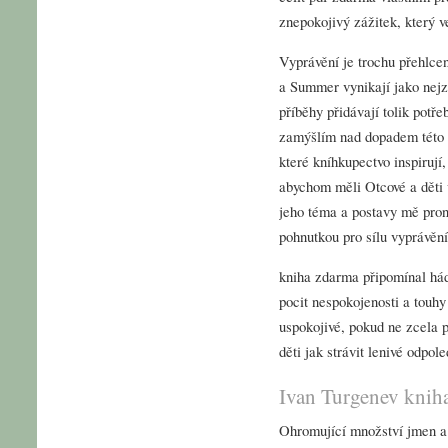
znepokojivý zážitek, který v
Vyprávění je trochu přehlc
a Summer vynikají jako nejza
příběhy přidávají tolik pot
zamýšlím nad dopadem této k
které kníhkupectvo inspirují
abychom měli Otcové a děti v
jeho téma a postavy mě pron
pohnutkou pro sílu vyprávění
kniha zdarma připomínal hád
pocit nespokojenosti a touhy
uspokojivé, pokud ne zcela 
děti jak strávit lenivé odpol
Ivan Turgenev knih
Ohromující množství jmen a