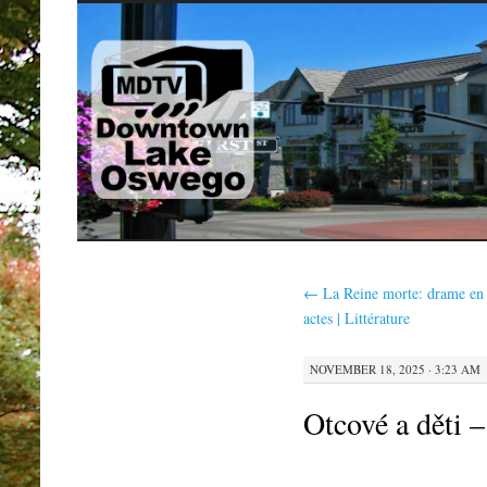
SKIP
TO
CONTENT
←
La Reine morte: drame en 
actes | Littérature
NOVEMBER 18, 2025 · 3:23 AM
Otcové a děti