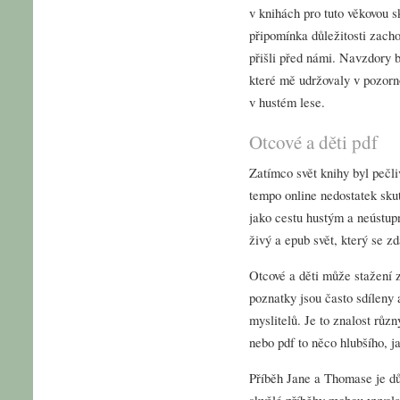
v knihách pro tuto věkovou sk
připomínka důležitosti zachov
přišli před námi. Navzdory b
které mě udržovaly v pozorn
v hustém lese.
Otcové a děti pdf
Zatímco svět knihy byl pečl
tempo online nedostatek skut
jako cestu hustým a neústup
živý a epub svět, který se zd
Otcové a děti může stažení z
poznatky jsou často sdíleny 
myslitelů. Je to znalost různ
nebo pdf to něco hlubšího, j
Příběh Jane a Thomase je dů
skvělé příběhy mohou vyvolat