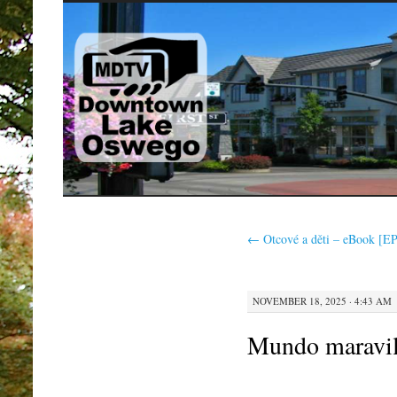
SKIP
TO
CONTENT
←
Otcové a děti – eBook [E
NOVEMBER 18, 2025 · 4:43 AM
Mundo maravil